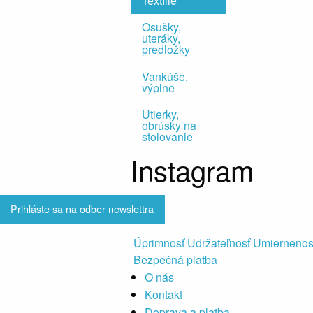
Textílie
Osušky,
uteráky,
predložky
Vankúše,
výplne
Utierky,
obrúsky na
stolovanie
Instagram
Prihláste sa na odber newslettra
Úprimnosť Udržateľnosť Umiernenos
Bezpečná platba
O nás
Kontakt
Doprava a platba