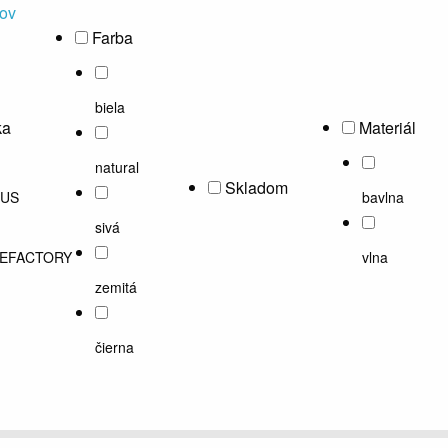
tov
Farba
biela
ka
Materiál
natural
Skladom
US
bavlna
sivá
EFACTORY
vlna
zemitá
čierna