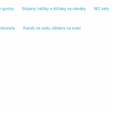
o sprchy
Stojany, háčiky a držiaky na uteráky
WC kefy
iankovače
Karafy na vodu, džbány na vodu