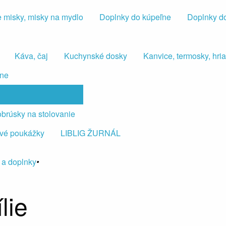
 misky, misky na mydlo
Doplnky do kúpeľne
Doplnky d
Káva, čaj
Kuchynské dosky
Kanvice, termosky, hr
lne
 obrúsky na stolovanie
vé poukážky
LIBLIG ŽURNÁL
 a doplnky
•
lie