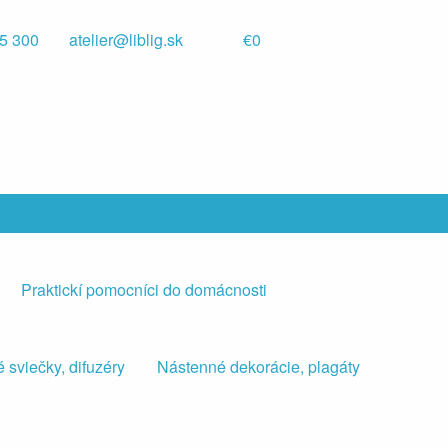
5 300
atelier@liblig.sk
€0
Praktickí pomocníci do domácnosti
 sviečky, difuzéry
Nástenné dekorácie, plagáty