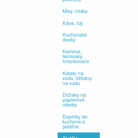
Misy, misky
Káva, čaj
Kuchynské
dosky
Kanvice,
termosky,
hriankovače
Karafy na
vodu, džbány
na vodu
Držiaky na
papierové
utierky
Doplnky do
kuchyne a
jedálne