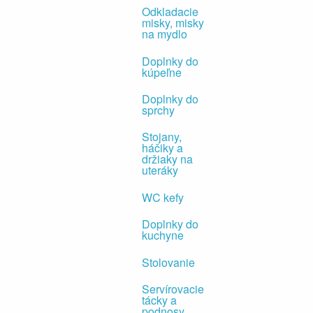
Odkladacie
misky, misky
na mydlo
Doplnky do
kúpeľne
Doplnky do
sprchy
Stojany,
háčiky a
držiaky na
uteráky
WC kefy
Doplnky do
kuchyne
Stolovanie
Servírovacie
tácky a
podnosy