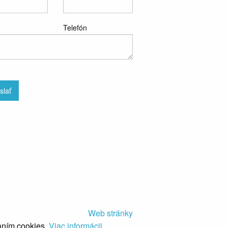
Telefón
slať
Web stránky
aním cookies.
Viac informácii