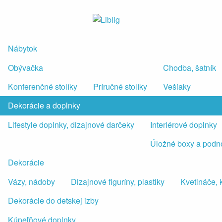
Nábytok
Obývačka
Chodba, šatník
Konferenčné stolíky
Príručné stolíky
Vešiaky
Dekorácie a doplnky
Lifestyle doplnky, dizajnové darčeky
Interiérové doplnky
Úložné boxy a podn
Dekorácie
Vázy, nádoby
Dizajnové figuríny, plastiky
Kvetináče, 
Dekorácie do detskej izby
Kúpeľňové doplnky