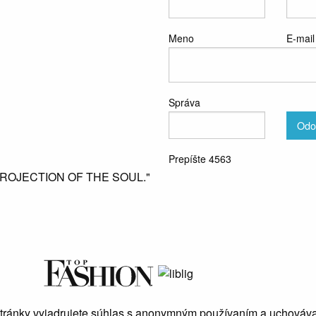
Meno
E-mail
Správa
Odo
Prepíšte 4563
PROJECTION OF THE SOUL."
stránky vyjadrujete súhlas s anonymným používaním a uchováv