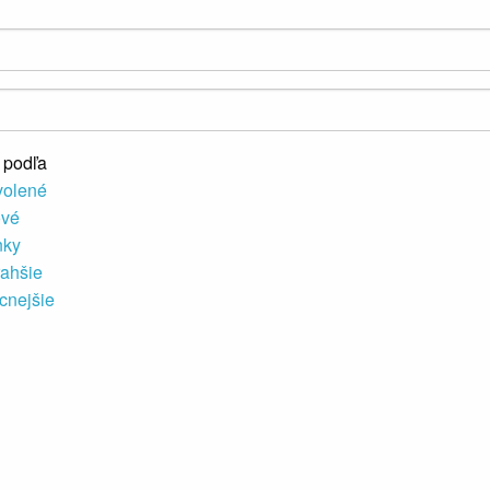
 podľa
volené
ové
nky
ahšie
cnejšie