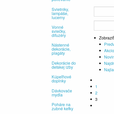
Svietniky,
lampáše,
lucerny
Vonné
sviečky,
difuzéry
Zobraziť
Pred
Nástenné
dekorácie,
Akci
plagáty
Novi
Dekorácie do
Najdr
detskej izby
Najla
Kúpeľňové
doplnky
1
Dávkovače
2
mydla
3
Poháre na
zubné kefky