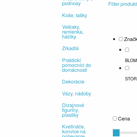
podnosy
Filter produk
Koše, tašky
Vešiaky,
ramienka,
háčiky
Znač
Zrkadlá
Praktickí
BLOM
pomocníci do
domácnosti
STOR
Dekorácie
Vázy, nádoby
Dizajnové
figuríny,
plastiky
Cena
Kvetináče,
konvice na
polievanie