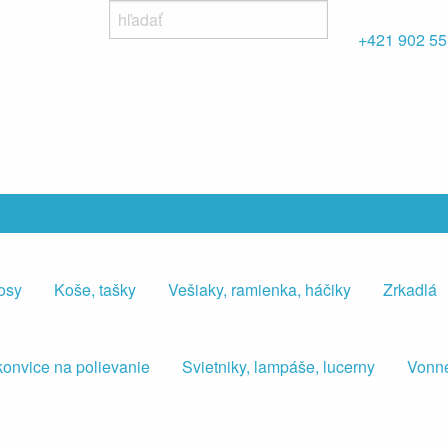
+421 902 55
osy
Koše, tašky
Vešiaky, ramienka, háčiky
Zrkadlá
konvice na polievanie
Svietniky, lampáše, lucerny
Vonné