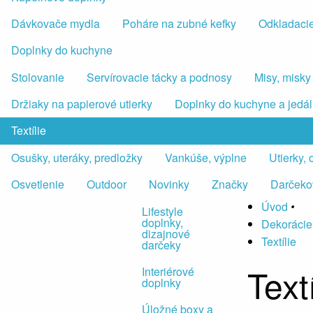
Dávkovače mydla
Poháre na zubné kefky
Odkladacie
Doplnky do kuchyne
Stolovanie
Servírovacie tácky a podnosy
Misy, misky
Držiaky na papierové utierky
Doplnky do kuchyne a jedá
Textílie
Osušky, uteráky, predložky
Vankúše, výplne
Utierky,
Osvetlenie
Outdoor
Novinky
Značky
Darčeko
Úvod
•
Lifestyle
doplnky,
Dekorácie
dizajnové
Textílie
darčeky
Textí
Interiérové
doplnky
Úložné boxy a