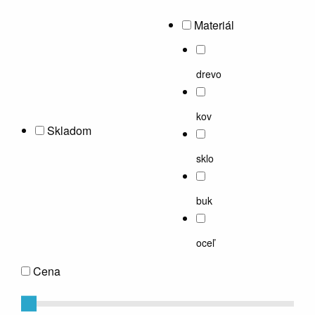
Materiál
drevo
kov
Skladom
sklo
buk
oceľ
Cena