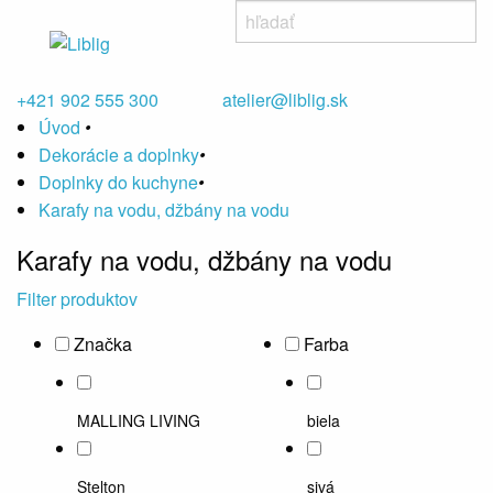
+421 902 555 300
atelier@liblig.sk
Úvod
•
Dekorácie a doplnky
•
Doplnky do kuchyne
•
Karafy na vodu, džbány na vodu
Karafy na vodu, džbány na vodu
Filter produktov
Značka
Farba
MALLING LIVING
biela
Stelton
sivá