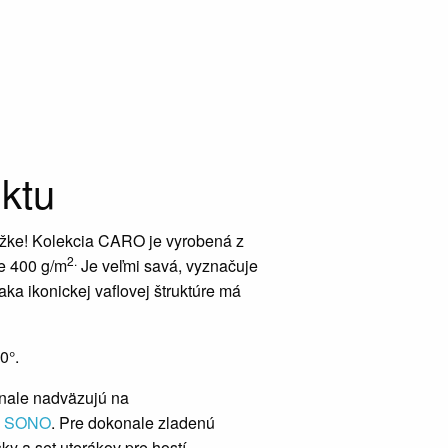
ktu
žke! Kolekcia CARO je vyrobená z
2.
te 400 g/m
Je veľmi savá, vyznačuje
ka ikonickej vaflovej štruktúre má
0°.
nale nadväzujú na
e
SONO
. Pre dokonale zladenú
ky a set uterákov pre hostí.