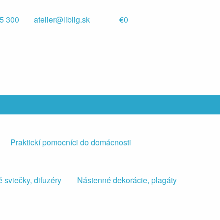
5 300
atelier@liblig.sk
€0
Praktickí pomocníci do domácnosti
 sviečky, difuzéry
Nástenné dekorácie, plagáty