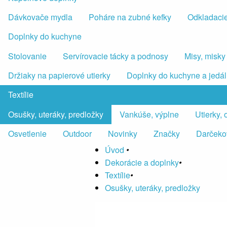
Dávkovače mydla
Poháre na zubné kefky
Odkladacie
Doplnky do kuchyne
Stolovanie
Servírovacie tácky a podnosy
Misy, misky
Držiaky na papierové utierky
Doplnky do kuchyne a jedá
Textílie
Osušky, uteráky, predložky
Vankúše, výplne
Utierky,
Osvetlenie
Outdoor
Novinky
Značky
Darčeko
Úvod
•
Dekorácie a doplnky
•
Textílie
•
Osušky, uteráky, predložky