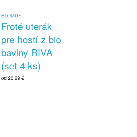
BLOMUS
Froté uterák
pre hostí z bio
bavlny RIVA
(set 4 ks)
od
20,29 €