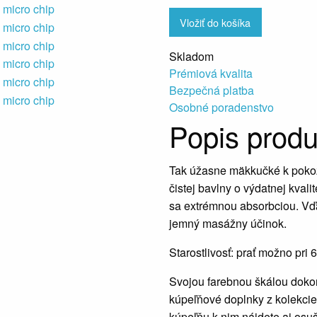
Vložiť do košíka
Skladom
Prémiová kvalita
Bezpečná platba
Osobné poradenstvo
Popis produ
Tak úžasne mäkkučké k poko
čistej bavlny o výdatnej kvali
sa extrémnou absorbciou. Vďa
jemný masážny účinok.
Starostlivosť: prať možno pri 6
Svojou farebnou škálou doko
kúpeľňové doplnky z kolekci
kúpeľňu k nim nájdete aj osuš