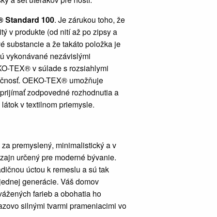
®
Standard 100
. Je zárukou toho, že
 v produkte (od nití až po zipsy a
vé substancie a že takáto položka je
 sú vykonávané nezávislými
EKO-TEX® v súlade s rozsiahlymi
zpečnosť. OEKO-TEX® umožňuje
prijímať zodpovedné rozhodnutia a
 látok v textilnom priemysle.
 za premyslený, minimalistický a v
zajn určený pre moderné bývanie.
adičnou úctou k remeslu a sú tak
 jednej generácie. Váš domov
vážených farieb a obohatia ho
razovo silnými tvarmi prameniacimi vo