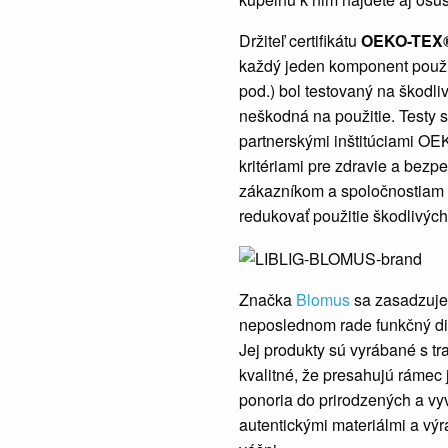
Držiteľ certifikátu
OEKO-TEX
každý jeden komponent použitý
pod.) bol testovaný na škodli
neškodná na použitie. Testy
partnerskými inštitúciami O
kritériami pre zdravie a be
zákazníkom a spoločnostiam 
redukovať použitie škodlivých
Značka
Blomus
sa zasadzuje
neposlednom rade funkčný di
Jej produkty sú vyrábané s tr
kvalitné, že presahujú rámec
ponoria do prirodzených a vy
autentickými materiálmi a vý