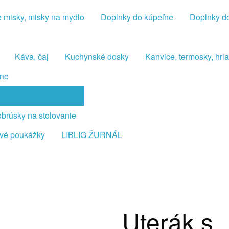
 misky, misky na mydlo
Doplnky do kúpeľne
Doplnky d
Káva, čaj
Kuchynské dosky
Kanvice, termosky, hr
lne
 obrúsky na stolovanie
vé poukážky
LIBLIG ŽURNÁL
Uterák s