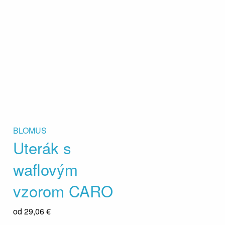
BLOMUS
Uterák s
waflovým
vzorom CARO
od
29,06 €