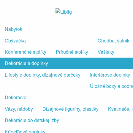
Nábytok
Obývačka
Chodba, šatník
Konferenčné stolíky
Príručné stolíky
Vešiaky
Dekorácie a doplnky
Lifestyle doplnky, dizajnové darčeky
Interiérové doplnky
Úložné boxy a podn
Dekorácie
Vázy, nádoby
Dizajnové figuríny, plastiky
Kvetináče, 
Dekorácie do detskej izby
Kúpeľňové doplnky