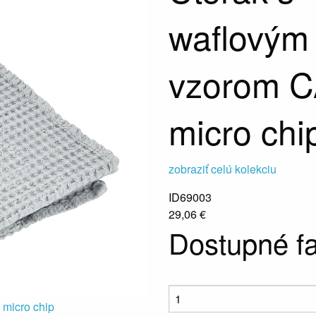
waflovým
vzorom C
micro chi
zobraziť celú kolekciu
ID69003
29,06 €
Dostupné f