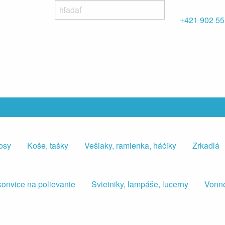
+421 902 55
osy
Koše, tašky
Vešiaky, ramienka, háčiky
Zrkadlá
konvice na polievanie
Svietniky, lampáše, lucerny
Vonné