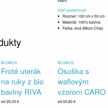
vášni.
čítať viac
schovať
Rozmer:
100 cm x 50 cm
Materiál:
100% bavlna
Farba:
sivá (Micro Chip)
dukty
BLOMUS
BLOMUS
Froté uterák
Osuška s
na ruky z bio
waflovým
bavlny RIVA
vzorom CARO
od
25,33 €
od
55,83 €