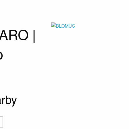
ARO |
p
arby