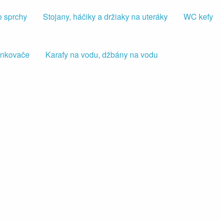
o sprchy
Stojany, háčiky a držiaky na uteráky
WC kefy
iankovače
Karafy na vodu, džbány na vodu