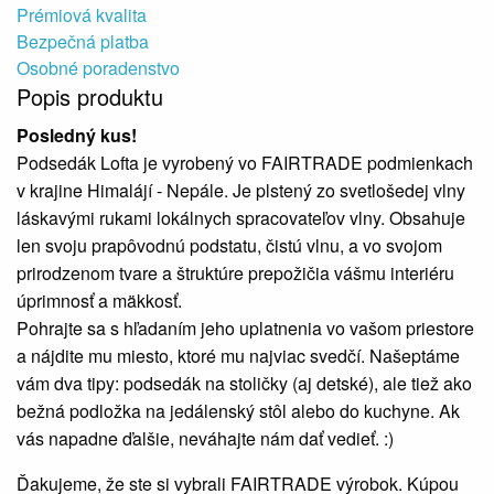
Prémiová kvalita
Bezpečná platba
Osobné poradenstvo
Popis produktu
Posledný kus!
Podsedák Lofta je vyrobený vo FAIRTRADE podmienkach
v krajine Himalájí - Nepále. Je plstený zo svetlošedej vlny
láskavými rukami lokálnych spracovateľov vlny. Obsahuje
len svoju prapôvodnú podstatu, čistú vlnu, a vo svojom
prirodzenom tvare a štruktúre prepožičia vášmu interiéru
úprimnosť a mäkkosť.
Pohrajte sa s hľadaním jeho uplatnenia vo vašom priestore
a nájdite mu miesto, ktoré mu najviac svedčí. Našeptáme
vám dva tipy: podsedák na stoličky (aj detské), ale tiež ako
bežná podložka na jedálenský stôl alebo do kuchyne. Ak
vás napadne ďalšie, neváhajte nám dať vedieť. :)
Ďakujeme, že ste si vybrali FAIRTRADE výrobok. Kúpou