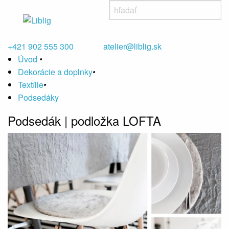
+421 902 555 300
atelier@liblig.sk
Úvod
•
Dekorácie a doplnky
•
Textílie
•
Podsedáky
Podsedák | podložka LOFTA