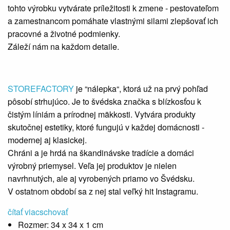
tohto výrobku vytvárate príležitosti k zmene - pestovateľom
a zamestnancom pomáhate vlastnými silami zlepšovať ich
pracovné a životné podmienky.
Záleží nám na každom detaile.
STOREFACTORY
je “nálepka“, ktorá už na prvý pohľad
pôsobí strhujúco. Je to švédska značka s blízkosťou k
čistým líniám a prírodnej mäkkosti. Vytvára produkty
skutočnej estetiky, ktoré fungujú v každej domácnosti -
modernej aj klasickej.
Chráni a je hrdá na škandinávske tradície a domáci
výrobný priemysel. Veľa jej produktov je nielen
navrhnutých, ale aj vyrobených priamo vo Švédsku.
V ostatnom období sa z nej stal veľký hit Instagramu.
čítať viac
schovať
Rozmer:
34 x 34 x 1 cm