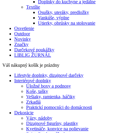
Doplnky do kuchyne a jedálne
Textílie
Osušky, uteráky, predložky
Vankúše, výplne
Utierky, obrúsky na stolovanie
Osvetlenie
Outdoor
Novinky
Značky
Darčekové poukážky
LIBLIG ŽURNÁL
Váš nákupný košík je prázdny
Lifestyle doplnky, dizajnové darčeky
Interiérové doplnky
Úložné boxy a podnosy
Koše, tašky
Vešiaky, ramienka, háčiky
Zrkadlá
Praktickí pomocníci do domácnosti
Dekorácie
Vázy, nádoby
Dizajnové figuríny, plastiky
Kvetináče, konvice na polievanie