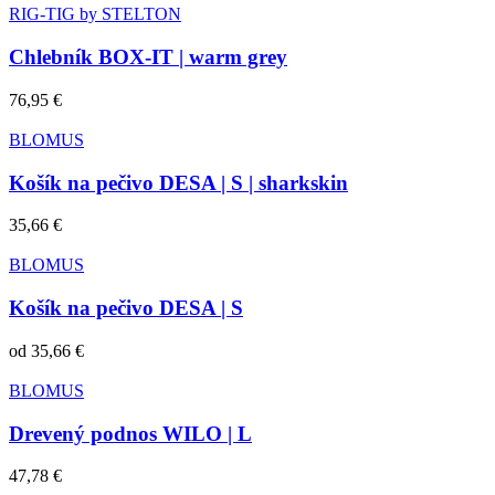
RIG-TIG by STELTON
Chlebník BOX-IT | warm grey
76,95 €
BLOMUS
Košík na pečivo DESA | S | sharkskin
35,66 €
BLOMUS
Košík na pečivo DESA | S
od
35,66 €
BLOMUS
Drevený podnos WILO | L
47,78 €