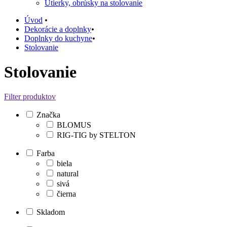
Utierky, obrúsky na stolovanie
Úvod
•
Dekorácie a doplnky
•
Doplnky do kuchyne
•
Stolovanie
Stolovanie
Filter produktov
Značka
BLOMUS
RIG-TIG by STELTON
Farba
biela
natural
sivá
čierna
Skladom