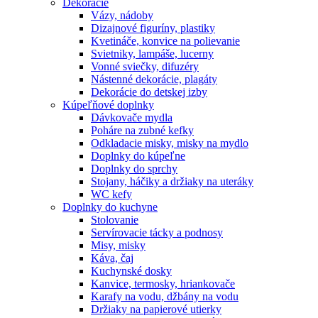
Dekorácie
Vázy, nádoby
Dizajnové figuríny, plastiky
Kvetináče, konvice na polievanie
Svietniky, lampáše, lucerny
Vonné sviečky, difuzéry
Nástenné dekorácie, plagáty
Dekorácie do detskej izby
Kúpeľňové doplnky
Dávkovače mydla
Poháre na zubné kefky
Odkladacie misky, misky na mydlo
Doplnky do kúpeľne
Doplnky do sprchy
Stojany, háčiky a držiaky na uteráky
WC kefy
Doplnky do kuchyne
Stolovanie
Servírovacie tácky a podnosy
Misy, misky
Káva, čaj
Kuchynské dosky
Kanvice, termosky, hriankovače
Karafy na vodu, džbány na vodu
Držiaky na papierové utierky