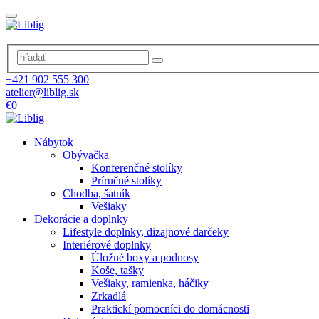
+421 902 555 300
atelier@liblig.sk
€0
Nábytok
Obývačka
Konferenčné stolíky
Príručné stolíky
Chodba, šatník
Vešiaky
Dekorácie a doplnky
Lifestyle doplnky, dizajnové darčeky
Interiérové doplnky
Úložné boxy a podnosy
Koše, tašky
Vešiaky, ramienka, háčiky
Zrkadlá
Praktickí pomocníci do domácnosti