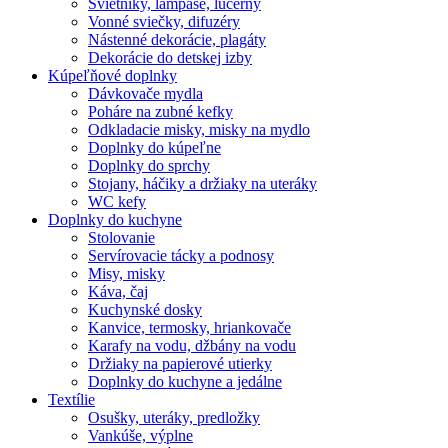
Svietniky, lampáše, lucerny
Vonné sviečky, difuzéry
Nástenné dekorácie, plagáty
Dekorácie do detskej izby
Kúpeľňové doplnky
Dávkovače mydla
Poháre na zubné kefky
Odkladacie misky, misky na mydlo
Doplnky do kúpeľne
Doplnky do sprchy
Stojany, háčiky a držiaky na uteráky
WC kefy
Doplnky do kuchyne
Stolovanie
Servírovacie tácky a podnosy
Misy, misky
Káva, čaj
Kuchynské dosky
Kanvice, termosky, hriankovače
Karafy na vodu, džbány na vodu
Držiaky na papierové utierky
Doplnky do kuchyne a jedálne
Textílie
Osušky, uteráky, predložky
Vankúše, výplne