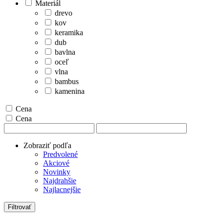
Materiál
drevo
kov
keramika
dub
bavlna
oceľ
vlna
bambus
kamenina
Cena
Cena
Zobraziť podľa
Predvolené
Akciové
Novinky
Najdrahšie
Najlacnejšie
Filtrovať