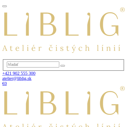
+421 902 555 300
atelier@liblig.sk
€0