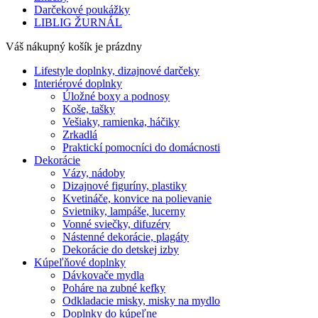
Darčekové poukážky
LIBLIG ŽURNÁL
Váš nákupný košík je prázdny
Lifestyle doplnky, dizajnové darčeky
Interiérové doplnky
Úložné boxy a podnosy
Koše, tašky
Vešiaky, ramienka, háčiky
Zrkadlá
Praktickí pomocníci do domácnosti
Dekorácie
Vázy, nádoby
Dizajnové figuríny, plastiky
Kvetináče, konvice na polievanie
Svietniky, lampáše, lucerny
Vonné sviečky, difuzéry
Nástenné dekorácie, plagáty
Dekorácie do detskej izby
Kúpeľňové doplnky
Dávkovače mydla
Poháre na zubné kefky
Odkladacie misky, misky na mydlo
Doplnky do kúpeľne