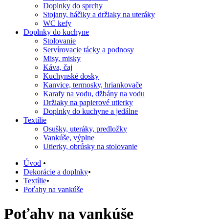
Doplnky do sprchy
Stojany, háčiky a držiaky na uteráky
WC kefy
Doplnky do kuchyne
Stolovanie
Servírovacie tácky a podnosy
Misy, misky
Káva, čaj
Kuchynské dosky
Kanvice, termosky, hriankovače
Karafy na vodu, džbány na vodu
Držiaky na papierové utierky
Doplnky do kuchyne a jedálne
Textílie
Osušky, uteráky, predložky
Vankúše, výplne
Utierky, obrúsky na stolovanie
Úvod
•
Dekorácie a doplnky
•
Textílie
•
Poťahy na vankúše
Poťahy na vankúše