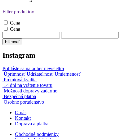
Filter produktov
Cena
Cena
Filtrovať
Instagram
Prihláste sa na odber newslettra
Úprimnosť Udržateľnosť Umiernenosť
Prémiová kvalita
14 dní na vrátenie tovaru
Možnosti dopravy zadarmo
Bezpečná platba
Osobné poradenstvo
O nás
Kontakt
Doprava a platba
Obchodné podmienky