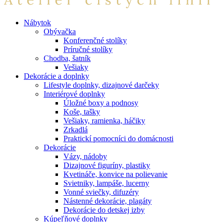
Nábytok
Obývačka
Konferenčné stolíky
Príručné stolíky
Chodba, šatník
Vešiaky
Dekorácie a doplnky
Lifestyle doplnky, dizajnové darčeky
Interiérové doplnky
Úložné boxy a podnosy
Koše, tašky
Vešiaky, ramienka, háčiky
Zrkadlá
Praktickí pomocníci do domácnosti
Dekorácie
Vázy, nádoby
Dizajnové figuríny, plastiky
Kvetináče, konvice na polievanie
Svietniky, lampáše, lucerny
Vonné sviečky, difuzéry
Nástenné dekorácie, plagáty
Dekorácie do detskej izby
Kúpeľňové doplnky