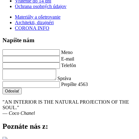
Vrátenie do 14 dní
Ochrana osobných údajov
Materiály a ošetrovanie
Architekti, dizajnéri
CORONA INFO
Napíšte nám
Meno
E-mail
Telefón
Správa
Prepíšte 4563
Odoslať
"AN INTERIOR IS THE NATURAL PROJECTION OF THE
SOUL."
― Coco Chanel
Poznáte nás z: