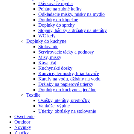
Dávkovače mydla
Poháre na zubné kefky
Odkladacie misky, misky na mydlo
Doplnky do kúpeľne
Doplnky do sprchy
Stojany, háčiky a držiaky na uteráky
WC kefy
Doplnky do kuchyne
Stolovanie
Servírovacie tácky a podnosy
Misy, misky
Káva, čaj
Kuchynské dosky
Kanvice, termosky, hriankovače
Karafy na vodu, džbány na vodu
Držiaky na papierové utierky
Doplnky do kuchyne a jedálne
Textílie
Osušky, uteráky, predložky
Vankúše, výplne
Utierky, obrúsky na stolovanie
Osvetlenie
Outdoor
Novinky
Značky