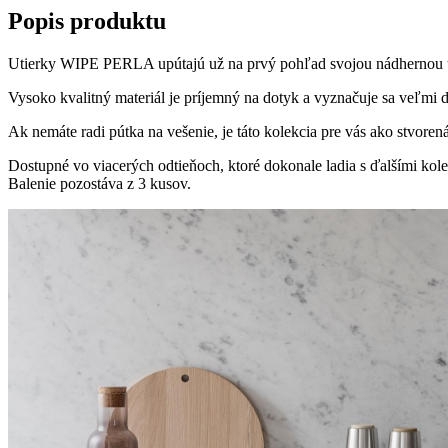
Popis produktu
Utierky WIPE PERLA upútajú už na prvý pohľad svojou nádhernou tex
Vysoko kvalitný materiál je príjemný na dotyk a vyznačuje sa veľ
Ak nemáte radi pútka na vešenie, je táto kolekcia pre vás ako stvor
Dostupné vo viacerých odtieňoch, ktoré dokonale ladia s ďalšími ko
Balenie pozostáva z 3 kusov.