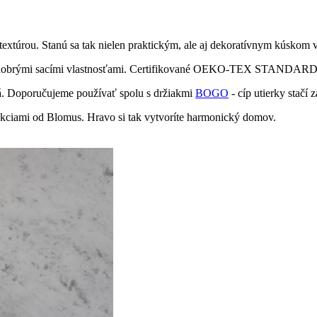
túrou. Stanú sa tak nielen praktickým, ale aj dekoratívnym kúskom 
mi dobrými sacími vlastnosťami. Certifikované OEKO-TEX STANDARD 1
ená. Doporučujeme používať spolu s držiakmi
BOGO
- cíp utierky stačí
lekciami od Blomus. Hravo si tak vytvoríte harmonický domov.