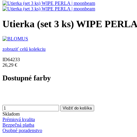
Utierka (set 3 ks) WIPE PERL
zobraziť celú kolekciu
ID64233
26,29 €
Dostupné farby
Vložiť do košíka
Skladom
Prémiová kvalita
Bezpečná platba
Osobné poradenstvo