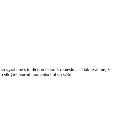
ú vyrábané s tradičnou úctou k remeslu a sú tak kvalitné, že
vo silnými tvarmi prameniacimi vo vášni.