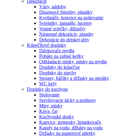
Dekorácie
Vázy, nádoby
Dizajnové figuríny, plastiky
Kvetináče, konvice na polievanie
Svietniky, lampáše, lucerny
Vonné sviečky, difuzéry
Nástenné dekorácie, plagáty
Dekorácie do detskej izby
Kúpeľňové doplnky
Dávkovače mydla
Poháre na zubné kefky
Odkladacie misky, misky na mydlo
Doplnky do kúpeľne
Doplnky do sprchy
Stojany, háčiky a držiaky na uteráky
WC kefy
Doplnky do kuchyne
Stolovanie
Servírovacie tácky a podnosy
Misy, misky
Káva, čaj
Kuchynské dosky
Kanvice, termosky, hriankovače
Karafy na vodu, džbány na vodu
Držiaky na papierové utierky