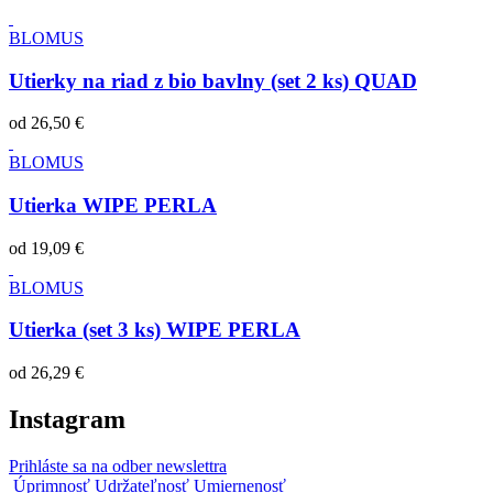
BLOMUS
Utierky na riad z bio bavlny (set 2 ks) QUAD
od
26,50 €
BLOMUS
Utierka WIPE PERLA
od
19,09 €
BLOMUS
Utierka (set 3 ks) WIPE PERLA
od
26,29 €
Instagram
Prihláste sa na odber newslettra
Úprimnosť Udržateľnosť Umiernenosť