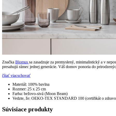
Značka
Blomus
sa zasadzuje za premyslený, minimalistický a v nepos
presahujú rámec jednej generácie. Váš domov ponoria do prirodzenýc
čítať viac
schovať
Materiál:
100% bavlna
Rozmer:
25 x 25 cm
Farba:
bežovo-sivá (Moon Beam)
Vedzte, že:
OEKO-TEX STANDARD 100 (certifikát o zdravotn
Súvisiace produkty