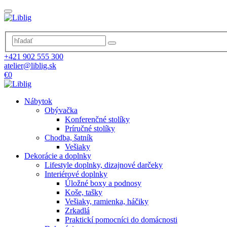
+421 902 555 300
atelier@liblig.sk
€0
Nábytok
Obývačka
Konferenčné stolíky
Príručné stolíky
Chodba, šatník
Vešiaky
Dekorácie a doplnky
Lifestyle doplnky, dizajnové darčeky
Interiérové doplnky
Úložné boxy a podnosy
Koše, tašky
Vešiaky, ramienka, háčiky
Zrkadlá
Praktickí pomocníci do domácnosti