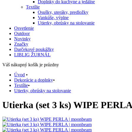
Doplnky do kuchyne a jedálne
Textílie
Osušky, uteráky, predložky
Vankúše, výplne
Utierky, obrúsky na stolovanie
Osvetlenie
Outdoor
Novinky
Značky
Darčekové poukážky
LIBLIG ŽURNÁL
Váš nákupný košík je prázdny
Úvod
•
Dekorácie a doplnky
•
Textílie
•
Utierky, obrúsky na stolovanie
Utierka (set 3 ks) WIPE PERL