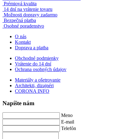
Prémiová kvalita
14 dní na vrátenie tovaru
Možnosti dopravy zadarmo
Bezpečná platba
Osobné poradenstvo
O nás
Kontakt
Doprava a platba
Obchodné podmienky
Vrátenie do 14 dní
Ochrana osobných údajov
Materiály a ošetrovanie
Architekti, dizajnéri
CORONA INFO
Napíšte nám
Meno
E-mail
Telefón