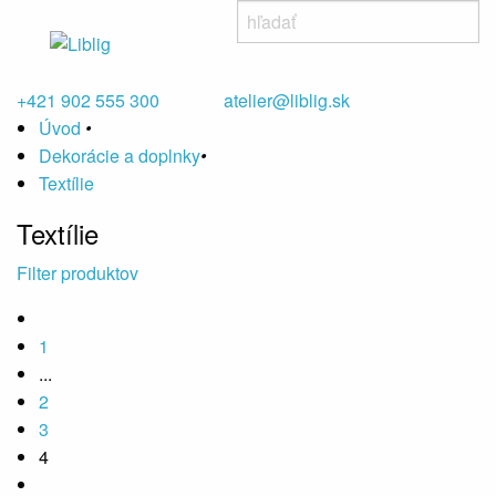
+421 902 555 300
atelier@liblig.sk
Úvod
•
Dekorácie a doplnky
•
Textílie
Textílie
Filter produktov
1
...
2
3
4