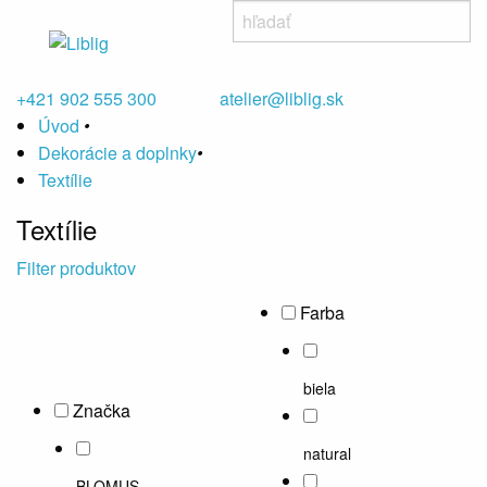
+421 902 555 300
atelier@liblig.sk
Úvod
•
Dekorácie a doplnky
•
Textílie
Textílie
Filter produktov
Farba
biela
Značka
natural
BLOMUS