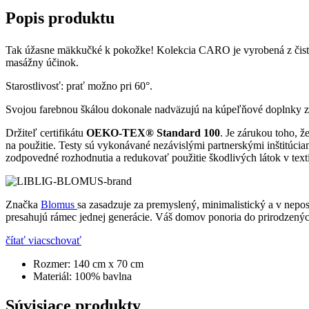
Popis produktu
Tak úžasne mäkkučké k pokožke! Kolekcia CARO je vyrobená z čistej
masážny účinok.
Starostlivosť: prať možno pri 60°.
Svojou farebnou škálou dokonale nadväzujú na kúpeľňové doplnky z
Držiteľ certifikátu
OEKO-TEX®
Standard 100
. Je zárukou toho, ž
na použitie. Testy sú vykonávané nezávislými partnerskými inštit
zodpovedné rozhodnutia a redukovať použitie škodlivých látok v tex
Značka
Blomus
sa zasadzuje za premyslený, minimalistický a v nepos
presahujú rámec jednej generácie. Váš domov ponoria do prirodzenýc
čítať viac
schovať
Rozmer:
140 cm x 70 cm
Materiál:
100% bavlna
Súvisiace produkty