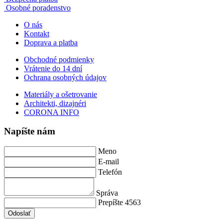
Osobné poradenstvo
O nás
Kontakt
Doprava a platba
Obchodné podmienky
Vrátenie do 14 dní
Ochrana osobných údajov
Materiály a ošetrovanie
Architekti, dizajnéri
CORONA INFO
Napíšte nám
Meno
E-mail
Telefón
Správa
Prepíšte 4563
Odoslať