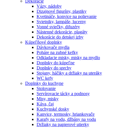
Dekorácie
Vázy, nádoby
Dizajnové figuríny, plastiky
Kvetináče, konvice na polievanie
Svietniky, lampáše, lucerny
Vonné sviečky, difuzéry
Nástenné dekorácie, plagáty
Dekorácie do detskej izby
Kúpeľňové doplnky
Dávkovače mydla
Poháre na zubné kefky
Odkladacie misky, misky na mydlo
Doplnky do kúpeľne
Doplnky do sprchy
Stojany, háčiky a držiaky na uteráky
WC kefy
Doplnky do kuchyne
Stolovanie
Servírovacie tácky a podnosy
Misy, misky
Káva, čaj
Kuchynské dosky
Kanvice, termosky, hriankovače
Karafy na vodu, džbány na vodu
Držiaky na papierové utierky