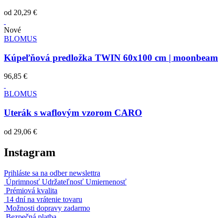
od
20,29 €
Nové
BLOMUS
Kúpeľňová predložka TWIN 60x100 cm | moonbeam
96,85 €
BLOMUS
Uterák s waflovým vzorom CARO
od
29,06 €
Instagram
Prihláste sa na odber newslettra
Úprimnosť Udržateľnosť Umiernenosť
Prémiová kvalita
14 dní na vrátenie tovaru
Možnosti dopravy zadarmo
Bezpečná platba