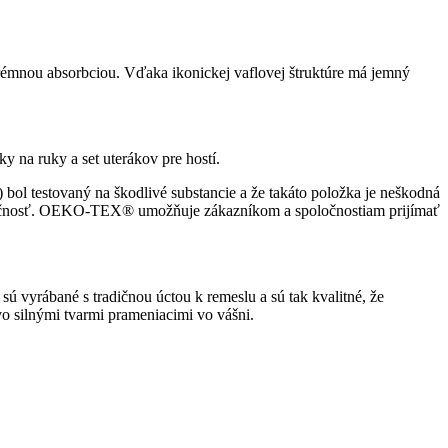
rémnou absorbciou. Vďaka ikonickej vaflovej štruktúre má jemný
ky na ruky a set uterákov pre hostí.
) bol testovaný na škodlivé substancie a že takáto položka je neškodná
ezpečnosť. OEKO-TEX® umožňuje zákazníkom a spoločnostiam prijímať
ú vyrábané s tradičnou úctou k remeslu a sú tak kvalitné, že
vo silnými tvarmi prameniacimi vo vášni.