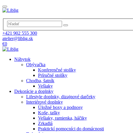
+421 902 555 300
atelier@liblig.sk
€0
Nábytok
Obývačka
Konferenčné stolíky
Príručné stolíky
Chodba, šatník
Vešiaky
Dekorácie a doplnky
Lifestyle doplnky, dizajnové darčeky
Interiérové doplnky
Úložné boxy a podnosy
Koše, tašky
Vešiaky, ramienka, háčiky
Zrkadlá
Praktickí pomocníci do domácnosti