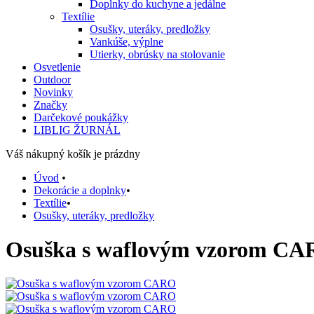
Doplnky do kuchyne a jedálne
Textílie
Osušky, uteráky, predložky
Vankúše, výplne
Utierky, obrúsky na stolovanie
Osvetlenie
Outdoor
Novinky
Značky
Darčekové poukážky
LIBLIG ŽURNÁL
Váš nákupný košík je prázdny
Úvod
•
Dekorácie a doplnky
•
Textílie
•
Osušky, uteráky, predložky
Osuška s waflovým vzorom C