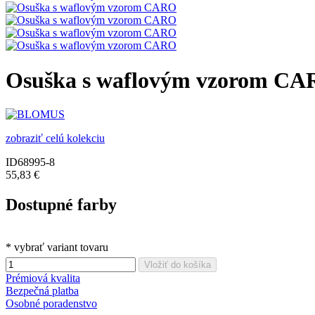
Osuška s waflovým vzorom C
zobraziť celú kolekciu
ID68995-8
55,83 €
Dostupné farby
* vybrať variant tovaru
Vložiť do košíka
Prémiová kvalita
Bezpečná platba
Osobné poradenstvo