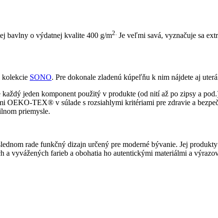
2.
 bavlny o výdatnej kvalite 400 g/m
Je veľmi savá, vyznačuje sa ext
 kolekcie
SONO
. Pre dokonale zladenú kúpeľňu k nim nájdete aj uterá
e každý jeden komponent použitý v produkte (od nití až po zipsy a pod.
úciami OEKO-TEX® v súlade s rozsiahlymi kritériami pre zdravie a b
tilnom priemysle.
lednom rade funkčný dizajn určený pre moderné bývanie. Jej produkty s
h a vyvážených farieb a obohatia ho autentickými materiálmi a výrazo