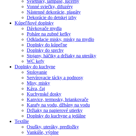
Svietniky, lampáše, lucerny
Vonné sviečky, difuzéry
Nástenné dekorácie, plagáty
Dekorácie do detskej izby
Kúpeľňové doplnky
Dávkovače mydla
Poháre na zubné kefky
Odkladacie misky, misky na mydlo
Doplnky do kúpeľne
Doplnky do sprchy
Stojany, háčiky a držiaky na uteráky
WC kefy
Doplnky do kuchyne
Stolovanie
Servírovacie tácky a podnosy
Misy, misky
Káva, čaj
Kuchynské dosky
Kanvice, termosky, hriankovače
Karafy na vodu, džbány na vodu
Držiaky na papierové utierky
Doplnky do kuchyne a jedálne
Textílie
Osušky, uteráky, predložky
Vankúše, výplne