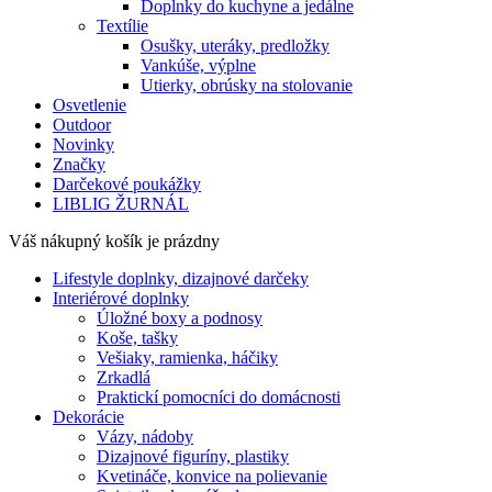
Doplnky do kuchyne a jedálne
Textílie
Osušky, uteráky, predložky
Vankúše, výplne
Utierky, obrúsky na stolovanie
Osvetlenie
Outdoor
Novinky
Značky
Darčekové poukážky
LIBLIG ŽURNÁL
Váš nákupný košík je prázdny
Lifestyle doplnky, dizajnové darčeky
Interiérové doplnky
Úložné boxy a podnosy
Koše, tašky
Vešiaky, ramienka, háčiky
Zrkadlá
Praktickí pomocníci do domácnosti
Dekorácie
Vázy, nádoby
Dizajnové figuríny, plastiky
Kvetináče, konvice na polievanie