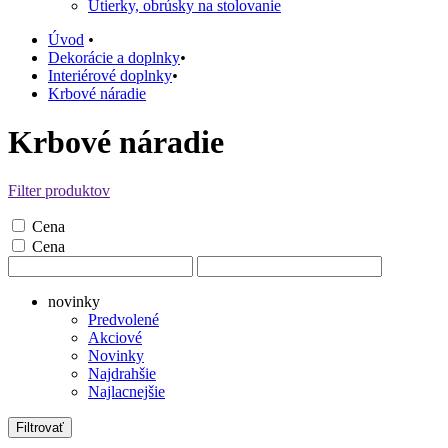
Utierky, obrúsky na stolovanie
Úvod
•
Dekorácie a doplnky
•
Interiérové doplnky
•
Krbové náradie
Krbové náradie
Filter produktov
Cena
Cena
novinky
Predvolené
Akciové
Novinky
Najdrahšie
Najlacnejšie
Filtrovať