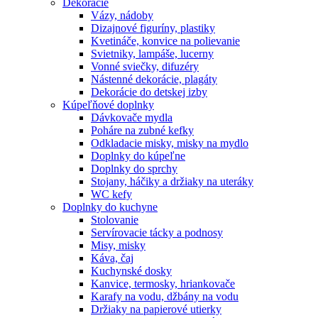
Dekorácie
Vázy, nádoby
Dizajnové figuríny, plastiky
Kvetináče, konvice na polievanie
Svietniky, lampáše, lucerny
Vonné sviečky, difuzéry
Nástenné dekorácie, plagáty
Dekorácie do detskej izby
Kúpeľňové doplnky
Dávkovače mydla
Poháre na zubné kefky
Odkladacie misky, misky na mydlo
Doplnky do kúpeľne
Doplnky do sprchy
Stojany, háčiky a držiaky na uteráky
WC kefy
Doplnky do kuchyne
Stolovanie
Servírovacie tácky a podnosy
Misy, misky
Káva, čaj
Kuchynské dosky
Kanvice, termosky, hriankovače
Karafy na vodu, džbány na vodu
Držiaky na papierové utierky