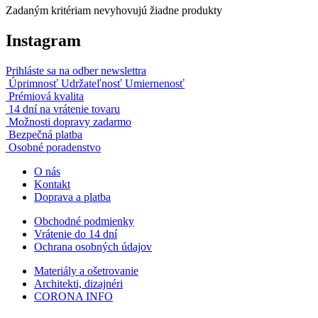
Zadaným kritériam nevyhovujú žiadne produkty
Instagram
Prihláste sa na odber newslettra
Úprimnosť Udržateľnosť Umiernenosť
Prémiová kvalita
14 dní na vrátenie tovaru
Možnosti dopravy zadarmo
Bezpečná platba
Osobné poradenstvo
O nás
Kontakt
Doprava a platba
Obchodné podmienky
Vrátenie do 14 dní
Ochrana osobných údajov
Materiály a ošetrovanie
Architekti, dizajnéri
CORONA INFO