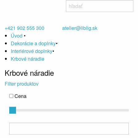
+421 902 555 300
atelier@liblig.sk
Úvod
•
Dekorácie a doplnky
•
Interiérové doplnky
•
Krbové náradie
Krbové náradie
Filter produktov
Cena