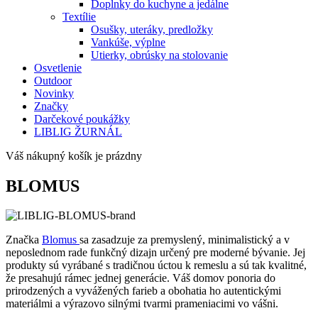
Doplnky do kuchyne a jedálne
Textílie
Osušky, uteráky, predložky
Vankúše, výplne
Utierky, obrúsky na stolovanie
Osvetlenie
Outdoor
Novinky
Značky
Darčekové poukážky
LIBLIG ŽURNÁL
Váš nákupný košík je prázdny
BLOMUS
Značka
Blomus
sa zasadzuje za premyslený, minimalistický a v
neposlednom rade funkčný dizajn určený pre moderné bývanie. Jej
produkty sú vyrábané s tradičnou úctou k remeslu a sú tak kvalitné,
že presahujú rámec jednej generácie. Váš domov ponoria do
prirodzených a vyvážených farieb a obohatia ho autentickými
materiálmi a výrazovo silnými tvarmi prameniacimi vo vášni.