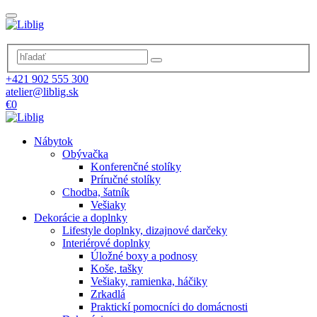
+421 902 555 300
atelier@liblig.sk
€0
Nábytok
Obývačka
Konferenčné stolíky
Príručné stolíky
Chodba, šatník
Vešiaky
Dekorácie a doplnky
Lifestyle doplnky, dizajnové darčeky
Interiérové doplnky
Úložné boxy a podnosy
Koše, tašky
Vešiaky, ramienka, háčiky
Zrkadlá
Praktickí pomocníci do domácnosti