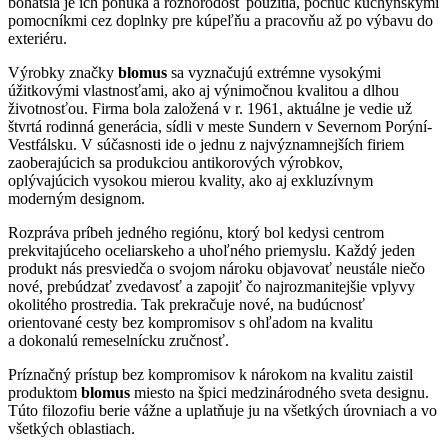
bohatšia je ich ponuka a rôznorodosť použitia, počnúc kuchynskými
pomocníkmi cez doplnky pre kúpeľňu a pracovňu až po výbavu do
exteriéru.
Výrobky značky
blomus
sa vyznačujú extrémne vysokými
úžitkovými vlastnosťami, ako aj výnimočnou kvalitou a dlhou
životnosťou. Firma bola založená v r. 1961, aktuálne je vedie už
štvrtá rodinná generácia, sídli v meste Sundern v Severnom Porýní-
Vestfálsku. V súčasnosti ide o jednu z najvýznamnejších firiem
zaoberajúcich sa produkciou antikorových výrobkov,
oplývajúcich vysokou mierou kvality, ako aj exkluzívnym
moderným designom.
Rozpráva príbeh jedného regiónu, ktorý bol kedysi centrom
prekvitajúceho oceliarskeho a uhoľného priemyslu. Každý jeden
produkt nás presviedča o svojom nároku objavovať neustále niečo
nové, prebúdzať zvedavosť a zapojiť čo najrozmanitejšie vplyvy
okolitého prostredia. Tak prekračuje nové, na budúcnosť
orientované cesty bez kompromisov s ohľadom na kvalitu
a dokonalú remeselnícku zručnosť.
Príznačný prístup bez kompromisov k nárokom na kvalitu zaistil
produktom
blomus
miesto na špici medzinárodného sveta designu.
Túto filozofiu berie vážne a uplatňuje ju na všetkých úrovniach a vo
všetkých oblastiach.