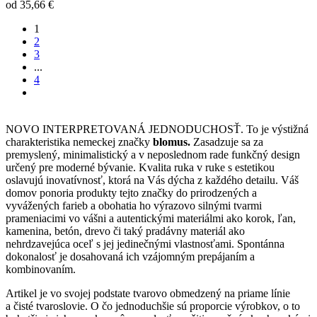
od
35,66 €
1
2
3
...
4
NOVO INTERPRETOVANÁ JEDNODUCHOSŤ. To je výstižná
charakteristika nemeckej značky
blomus.
Zasadzuje sa za
premyslený, minimalistický a v neposlednom rade funkčný design
určený pre moderné bývanie. Kvalita ruka v ruke s estetikou
oslavujú inovatívnosť, ktorá na Vás dýcha z každého detailu. Váš
domov ponoria produkty tejto značky do prirodzených a
vyvážených farieb a obohatia ho výrazovo silnými tvarmi
prameniacimi vo vášni a autentickými materiálmi ako korok, ľan,
kamenina, betón, drevo či taký pradávny materiál ako
nehrdzavejúca oceľ s jej jedinečnými vlastnosťami. Spontánna
dokonalosť je dosahovaná ich vzájomným prepájaním a
kombinovaním.
Artikel je vo svojej podstate tvarovo obmedzený na priame línie
a čisté tvaroslovie. O čo jednoduchšie sú proporcie výrobkov, o to