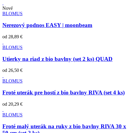
Nové
BLOMUS
Nerezový podnos EASY | moonbeam
od
28,89 €
BLOMUS
Utierky na riad z bio bavlny (set 2 ks) QUAD
od
26,50 €
BLOMUS
Froté uterák pre hostí z bio bavlny RIVA (set 4 ks)
od
20,29 €
BLOMUS
Froté malý uterák na ruky z bio bavlny RIVA 30 x
50 cm (set 2 ks)