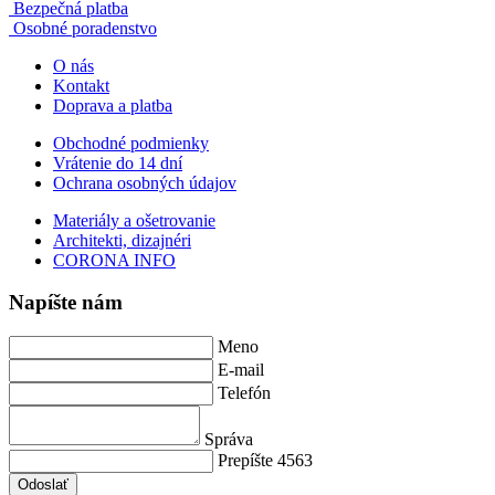
Bezpečná platba
Osobné poradenstvo
O nás
Kontakt
Doprava a platba
Obchodné podmienky
Vrátenie do 14 dní
Ochrana osobných údajov
Materiály a ošetrovanie
Architekti, dizajnéri
CORONA INFO
Napíšte nám
Meno
E-mail
Telefón
Správa
Prepíšte 4563
Odoslať