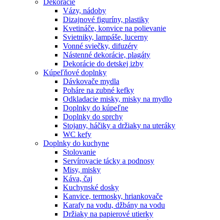
Dekorácie
Vázy, nádoby
Dizajnové figuríny, plastiky
Kvetináče, konvice na polievanie
Svietniky, lampáše, lucerny
Vonné sviečky, difuzéry
Nástenné dekorácie, plagáty
Dekorácie do detskej izby
Kúpeľňové doplnky
Dávkovače mydla
Poháre na zubné kefky
Odkladacie misky, misky na mydlo
Doplnky do kúpeľne
Doplnky do sprchy
Stojany, háčiky a držiaky na uteráky
WC kefy
Doplnky do kuchyne
Stolovanie
Servírovacie tácky a podnosy
Misy, misky
Káva, čaj
Kuchynské dosky
Kanvice, termosky, hriankovače
Karafy na vodu, džbány na vodu
Držiaky na papierové utierky