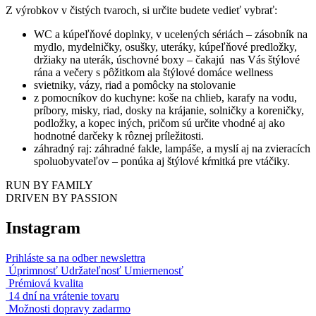
Z výrobkov v čistých tvaroch, si určite budete vedieť vybrať:
WC a kúpeľňové doplnky, v ucelených sériách – zásobník na
mydlo, mydelničky, osušky, uteráky, kúpeľňové predložky,
držiaky na uterák, úschovné boxy – čakajú nas Vás štýlové
rána a večery s pôžitkom ala štýlové domáce wellness
svietniky, vázy, riad a pomôcky na stolovanie
z pomocníkov do kuchyne: koše na chlieb, karafy na vodu,
príbory, misky, riad, dosky na krájanie, solničky a koreničky,
podložky, a kopec iných, pričom sú určite vhodné aj ako
hodnotné darčeky k rôznej príležitosti.
záhradný raj: záhradné fakle, lampáše, a myslí aj na zvieracích
spoluobyvateľov – ponúka aj štýlové kŕmitká pre vtáčiky.
RUN BY FAMILY
DRIVEN BY PASSION
Instagram
Prihláste sa na odber newslettra
Úprimnosť Udržateľnosť Umiernenosť
Prémiová kvalita
14 dní na vrátenie tovaru
Možnosti dopravy zadarmo