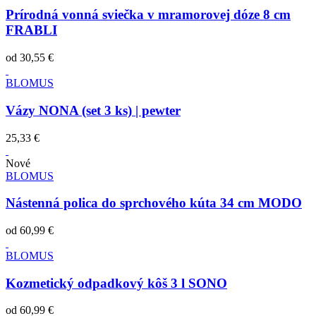
Prírodná vonná sviečka v mramorovej dóze 8 cm
FRABLI
od
30,55 €
BLOMUS
Vázy NONA (set 3 ks) | pewter
25,33 €
Nové
BLOMUS
Nástenná polica do sprchového kúta 34 cm MODO
od
60,99 €
BLOMUS
Kozmetický odpadkový kôš 3 l SONO
od
60,99 €