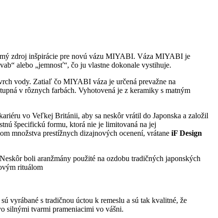
rejmý zdroj inšpirácie pre novú vázu MIYABI. Váza MIYABI je
vab“ alebo „jemnosť“, čo ju vlastne dokonale vystihuje.
povrch vody. Zatiaľ čo MIYABI váza je určená prevažne na
ostupná v rôznych farbách. Vyhotovená je z keramiky s matným
iéru vo Veľkej Británii, aby sa neskôr vrátil do Japonska a založil
ú špecifickú formu, ktorá nie je limitovaná na jej
teľom množstva prestížnych dizajnových ocenení, vrátane
iF Design
e. Neskôr boli aranžmány použité na ozdobu tradičných japonských
jovým rituálom
ú vyrábané s tradičnou úctou k remeslu a sú tak kvalitné, že
vo silnými tvarmi prameniacimi vo vášni.