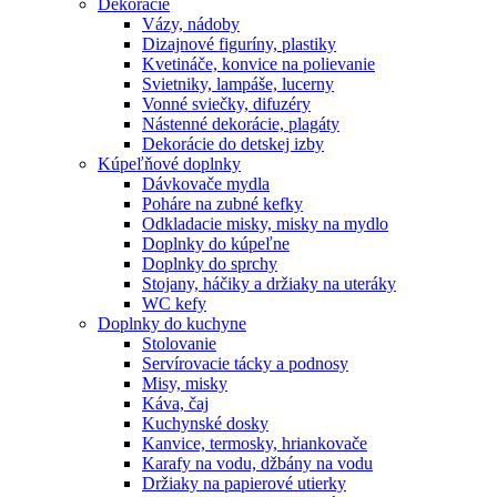
Dekorácie
Vázy, nádoby
Dizajnové figuríny, plastiky
Kvetináče, konvice na polievanie
Svietniky, lampáše, lucerny
Vonné sviečky, difuzéry
Nástenné dekorácie, plagáty
Dekorácie do detskej izby
Kúpeľňové doplnky
Dávkovače mydla
Poháre na zubné kefky
Odkladacie misky, misky na mydlo
Doplnky do kúpeľne
Doplnky do sprchy
Stojany, háčiky a držiaky na uteráky
WC kefy
Doplnky do kuchyne
Stolovanie
Servírovacie tácky a podnosy
Misy, misky
Káva, čaj
Kuchynské dosky
Kanvice, termosky, hriankovače
Karafy na vodu, džbány na vodu
Držiaky na papierové utierky