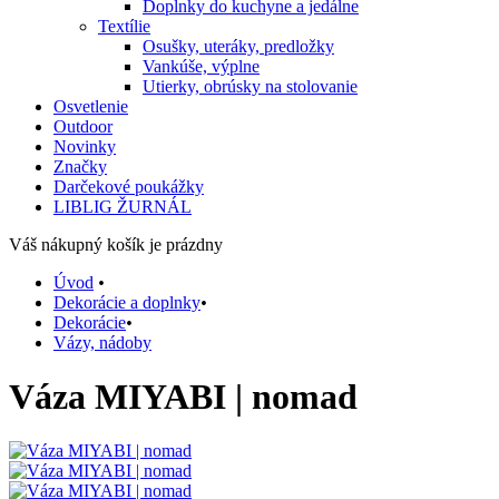
Doplnky do kuchyne a jedálne
Textílie
Osušky, uteráky, predložky
Vankúše, výplne
Utierky, obrúsky na stolovanie
Osvetlenie
Outdoor
Novinky
Značky
Darčekové poukážky
LIBLIG ŽURNÁL
Váš nákupný košík je prázdny
Úvod
•
Dekorácie a doplnky
•
Dekorácie
•
Vázy, nádoby
Váza MIYABI | nomad