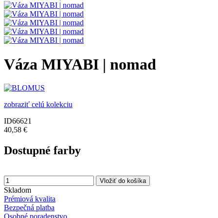
Váza MIYABI | nomad
zobraziť celú kolekciu
ID66621
40,58 €
Dostupné farby
Vložiť do košíka
Skladom
Prémiová kvalita
Bezpečná platba
Osobné poradenstvo