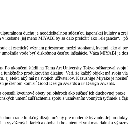
ulpturálnom duchu je neoddeliteľnou súčasťou japonskej kultúry a z
 v ikebane; jej meno MIYABI by sa dalo preložiť ako „elegancia“, „pô
ipisuje aj estetický význam priestorom medzi stonkami, kvetmi, ako aj 
aby umožnila vode byť diskrétnou časťou inštalácie. Váza MIYABI je d
 Po ukončení štúdií na Tama Art University Tokyo odštartoval svoju kar
funkčného produktového dizajnu. Verí, že každý objekt má svoju vlastn
éru, aj efekt, aký má na svojich užívateľov. Kazushige Miyake je nosi
sti je členom komisií Good Design Awards a iF Design Awards.
a opustili kvetinové obety pri oltároch ako súčasť ich duchovnej prax
ponských umení zušľachtenia spolu s uznávaním vonných tyčiniek a ča
lednom rade funkčný dizajn určený pre moderné bývanie. Jej produkty s
h a vyvážených farieb a obohatia ho autentickými materiálmi a výrazo