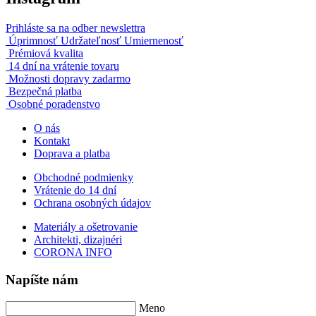
Prihláste sa na odber newslettra
Úprimnosť Udržateľnosť Umiernenosť
Prémiová kvalita
14 dní na vrátenie tovaru
Možnosti dopravy zadarmo
Bezpečná platba
Osobné poradenstvo
O nás
Kontakt
Doprava a platba
Obchodné podmienky
Vrátenie do 14 dní
Ochrana osobných údajov
Materiály a ošetrovanie
Architekti, dizajnéri
CORONA INFO
Napíšte nám
Meno