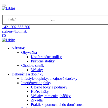
+421 902 555 300
atelier@liblig.sk
€0
Nábytok
Obývačka
Konferenčné stolíky
Príručné stolíky
Chodba, šatník
Vešiaky
Dekorácie a doplnky
Lifestyle doplnky, dizajnové darčeky
Interiérové doplnky
Úložné boxy a podnosy
Koše, tašky
Vešiaky, ramienka, háčiky
Zrkadlá
Praktickí pomocníci do domácnosti