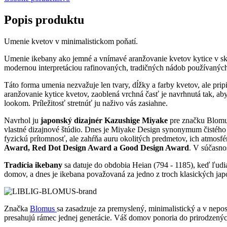
Popis produktu
Umenie kvetov v minimalistickom poňatí.
Umenie ikebany ako jemné a vnímavé aranžovanie kvetov kytice v sk
modernou interpretáciou rafinovaných, tradičných nádob používaných
Táto forma umenia nezvažuje len tvary, dĺžky a farby kvetov, ale pr
aranžovanie kytice kvetov, zaoblená vrchná časť je navrhnutá tak, 
lookom. Príležitosť stretnúť ju naživo vás zasiahne.
Navrhol ju
japonský dizajnér Kazushige Miyake
pre značku Blomus.
vlastné dizajnové štúdio. Dnes je Miyake Design synonymum čistého a 
fyzickú prítomnosť, ale zahŕňa auru okolitých predmetov, ich atmosf
Award, Red Dot Design Award a Good Design Award
. V súčasno
Tradícia ikebany
sa datuje do obdobia Heian (794 - 1185), keď ľudi
domov, a dnes je ikebana považovaná za jedno z troch klasických ja
Značka
Blomus
sa zasadzuje za premyslený, minimalistický a v nepos
presahujú rámec jednej generácie. Váš domov ponoria do prirodzenýc