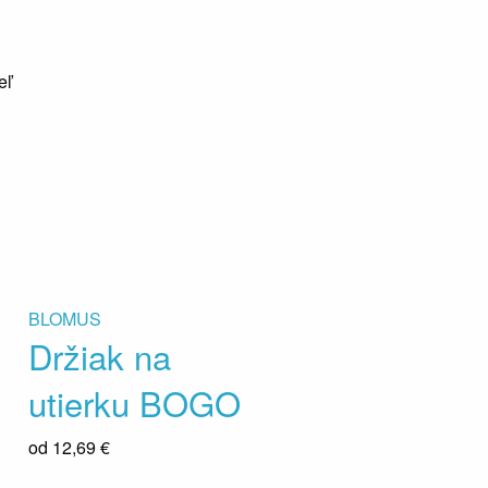
eľ
BLOMUS
Držiak na
utierku BOGO
od
12,69 €