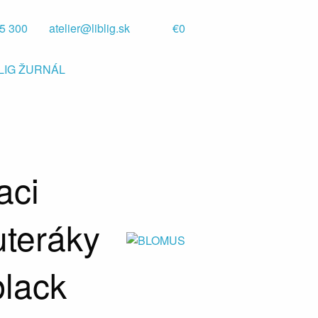
5 300
atelier@liblig.sk
€0
BLIG ŽURNÁL
aci
uteráky
black