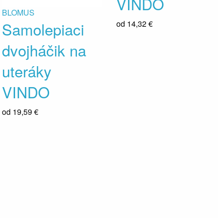
VINDO
BLOMUS
Samolepiaci
od
14,32 €
dvojháčik na
uteráky
VINDO
od
19,59 €