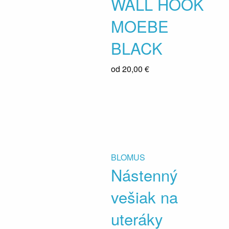
WALL HOOK
MOEBE
BLACK
od
20,00 €
BLOMUS
Nástenný
vešiak na
uteráky