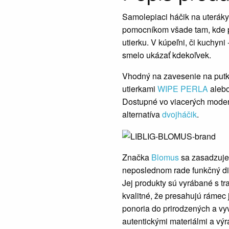
Samolepiaci háčik na uterák
pomocníkom všade tam, kde p
utierku. V kúpeľni, či kuchyn
smelo ukázať kdekoľvek.
Vhodný na zavesenie na putko
utierkami
WIPE PERLA
aleb
Dostupné vo viacerých moder
alternatíva
dvojháčik
.
Značka
Blomus
sa zasadzuje
neposlednom rade funkčný di
Jej produkty sú vyrábané s tr
kvalitné, že presahujú rámec
ponoria do prirodzených a vy
autentickými materiálmi a vý