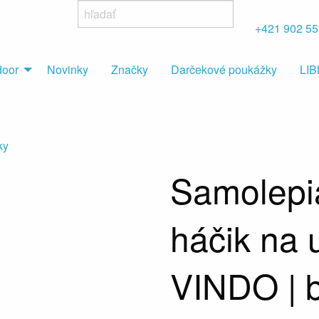
+421 902 55
door
Novinky
Značky
Darčekové poukážky
LI
ky
Samolepi
háčik na 
VINDO | 