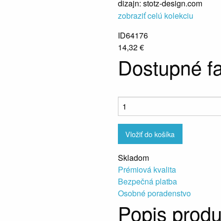
dizajn: stotz-design.com
zobraziť celú kolekciu
ID64176
14,32 €
Dostupné f
Vložiť do košíka
Skladom
Prémiová kvalita
Bezpečná platba
Osobné poradenstvo
Popis produ