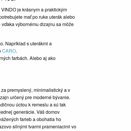
y VINDO je krásnym a praktickým
otrebujete mať po ruke uterák alebo
i - vďaka výbornému dizajnu sa môže
. Napríklad s uterákmi a
o
CARO
.
ných farbách. Alebo aj ako
 za premyslený, minimalistický a v
zajn určený pre moderné bývanie.
adičnou úctou k remeslu a sú tak
 jednej generácie. Váš domov
vážených farieb a obohatia ho
razovo silnými tvarmi prameniacimi vo