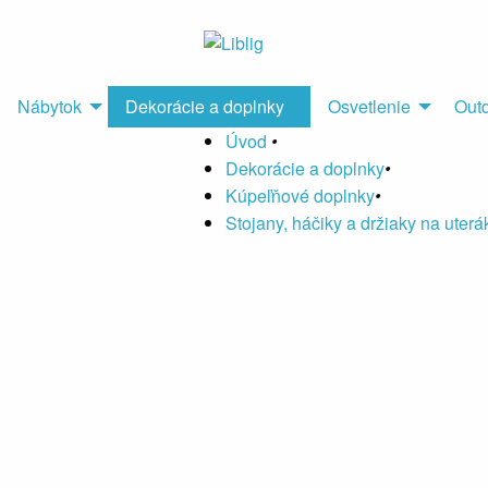
Nábytok
Dekorácie a doplnky
Osvetlenie
Out
Úvod
•
Dekorácie a doplnky
•
Kúpeľňové doplnky
•
Stojany, háčiky a držiaky na uterá