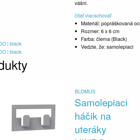
vášni.
čítať viac
schovať
Materiál:
popráškovaná oc
Rozmer:
6 x 6 cm
Farba:
čierna (Black)
Vedzte, že:
samolepiaci
dukty
BLOMUS
Samolepiaci
háčik na
uteráky