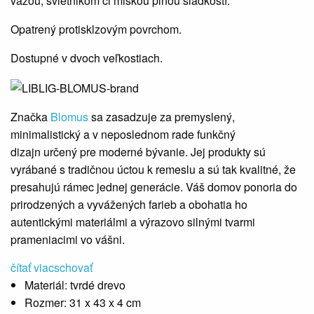
vázou, svietnikom či miskou plnou sladkostí.
Opatrený protisklzovým povrchom.
Dostupné v dvoch veľkostiach.
Značka
Blomus
sa zasadzuje za premyslený,
minimalistický a v neposlednom rade funkčný
dizajn určený pre moderné bývanie. Jej produkty sú
vyrábané s tradičnou úctou k remeslu a sú tak kvalitné, že
presahujú rámec jednej generácie. Váš domov ponoria do
prirodzených a vyvážených farieb a obohatia ho
autentickými materiálmi a výrazovo silnými tvarmi
prameniacimi vo vášni.
čítať viac
schovať
Materiál:
tvrdé drevo
Rozmer:
31 x 43 x 4 cm