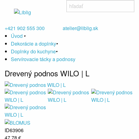
+421 902 555 300
atelier@liblig.sk
Úvod
•
Dekorácie a doplnky
•
Doplnky do kuchyne
•
Servírovacie tácky a podnosy
Drevený podnos WILO | L
ID63906
47,78 €