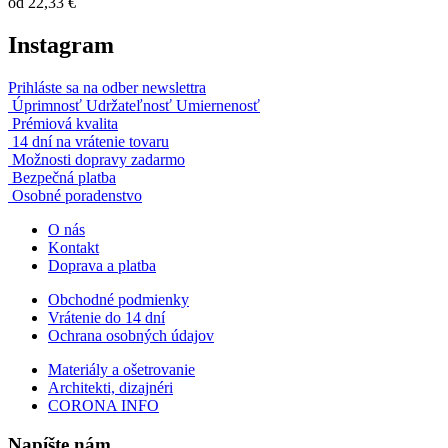
od
22,33 €
Instagram
Prihláste sa na odber newslettra
Úprimnosť Udržateľnosť Umiernenosť
Prémiová kvalita
14 dní na vrátenie tovaru
Možnosti dopravy zadarmo
Bezpečná platba
Osobné poradenstvo
O nás
Kontakt
Doprava a platba
Obchodné podmienky
Vrátenie do 14 dní
Ochrana osobných údajov
Materiály a ošetrovanie
Architekti, dizajnéri
CORONA INFO
Napíšte nám