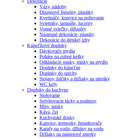
Dekorácie
Vázy, nádoby
Dizajnové figuríny, plastiky
Kvetináče, konvice na polievanie
Svietniky, lampáše, lucerny
Vonné sviečky, difuzéry
Nástenné dekorácie, plagáty
Dekorácie do detskej izby
Kúpeľňové doplnky
Dávkovače mydla
Poháre na zubné kefky
Odkladacie misky, misky na mydlo
Doplnky do kúpeľne
Doplnky do sprchy
Stojany, háčiky a držiaky na uteráky
WC kefy
Doplnky do kuchyne
Stolovanie
Servírovacie tácky a podnosy
Misy, misky
Káva, čaj
Kuchynské dosky
Kanvice, termosky, hriankovače
Karafy na vodu, džbány na vodu
Držiaky na papierové utierky