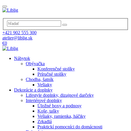
+421 902 555 300
atelier@liblig.sk
€0
Nábytok
Obývačka
Konferenčné stolíky
Príručné stolíky
Chodba, šatník
Vešiaky
Dekorácie a doplnky
Lifestyle doplnky, dizajnové darčeky
Interiérové doplnky
Úložné boxy a podnosy
Koše, tašky
Vešiaky, ramienka, háčiky
Zrkadlá
Praktickí pomocníci do domácnosti