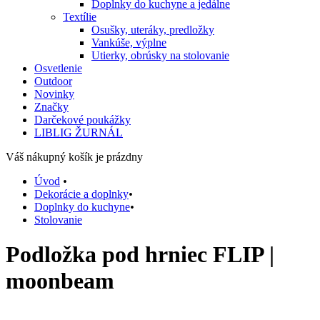
Doplnky do kuchyne a jedálne
Textílie
Osušky, uteráky, predložky
Vankúše, výplne
Utierky, obrúsky na stolovanie
Osvetlenie
Outdoor
Novinky
Značky
Darčekové poukážky
LIBLIG ŽURNÁL
Váš nákupný košík je prázdny
Úvod
•
Dekorácie a doplnky
•
Doplnky do kuchyne
•
Stolovanie
Podložka pod hrniec FLIP |
moonbeam