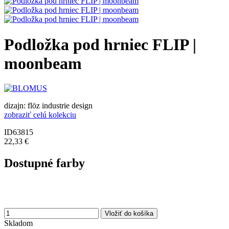
Podložka pod hrniec FLIP |
moonbeam
dizajn: flöz industrie design
zobraziť celú kolekciu
ID63815
22,33 €
Dostupné farby
Vložiť do košíka
Skladom