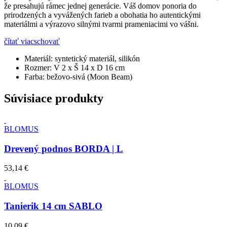
že presahujú rámec jednej generácie. Váš domov ponoria do
prirodzených a vyvážených farieb a obohatia ho autentickými
materiálmi a výrazovo silnými tvarmi prameniacimi vo vášni.
čítať viac
schovať
Materiál:
syntetický materiál, silikón
Rozmer:
V 2 x Š 14 x D 16 cm
Farba:
bežovo-sivá (Moon Beam)
Súvisiace produkty
BLOMUS
Drevený podnos BORDA | L
53,14 €
BLOMUS
Tanierik 14 cm SABLO
10,09 €