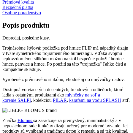
Prémiová kvalita
Bezpečná platba
Osobné poradenstvo
Popis produktu
Dopredaj, posledné kusy.
Trojnásobne štýlová: podložka pod hrniec FLIP má nápaditý dizajn
v tvare symetrického trojramenného bumerangu. Vďaka svojmu
teplovzdornému silikónu možno na stôl bezpečne položiť horúce
hrnce, panvice a hrnce. Po použití sa táto "trojnožka" ľahko čistí a
kompaktne skladuje.
Vyrobené z prémiového silikónu, vhodné aj do umývačky riadov.
Dostupná vo viacerých decentných, trendových odtieňoch, ktoré
ladia s ostatnými produktami ako
mlynčeky na soľ a
korenie SALPI
, kolekciou
PILAR
,
karafami na vodu SPLASH
atď.
Značka
Blomus
sa zasadzuje za premyslený, minimalistický a v
neposlednom rade funkčný dizajn určený pre moderné bývanie. Jej
produkty sú vyrábané s tradičnou úctou k remeslu a sú tak kvalitné,