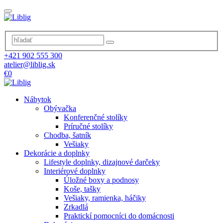
+421 902 555 300
atelier@liblig.sk
€0
Nábytok
Obývačka
Konferenčné stolíky
Príručné stolíky
Chodba, šatník
Vešiaky
Dekorácie a doplnky
Lifestyle doplnky, dizajnové darčeky
Interiérové doplnky
Úložné boxy a podnosy
Koše, tašky
Vešiaky, ramienka, háčiky
Zrkadlá
Praktickí pomocníci do domácnosti