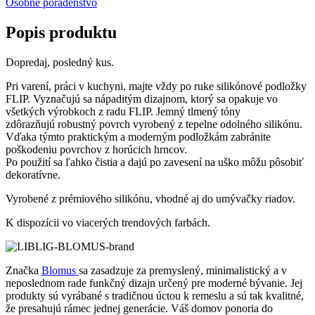
Osobné poradenstvo
Popis produktu
Dopredaj, posledný kus.
Pri varení, práci v kuchyni, majte vždy po ruke silikónové podložky
FLIP. Vyznačujú sa nápaditým dizajnom, ktorý sa opakuje vo
všetkých výrobkoch z radu FLIP. Jemný tlmený tóny
zdôrazňujú robustný povrch vyrobený z tepelne odolného silikónu.
Vďaka týmto praktickým a moderným podložkám zabránite
poškodeniu povrchov z horúcich hrncov.
Po použití sa ľahko čistia a dajú po zavesení na uško môžu pôsobiť
dekoratívne.
Vyrobené z prémiového silikónu, vhodné aj do umývačky riadov.
K dispozícii vo viacerých trendových farbách.
Značka
Blomus
sa zasadzuje za premyslený, minimalistický a v
neposlednom rade funkčný dizajn určený pre moderné bývanie. Jej
produkty sú vyrábané s tradičnou úctou k remeslu a sú tak kvalitné,
že presahujú rámec jednej generácie. Váš domov ponoria do