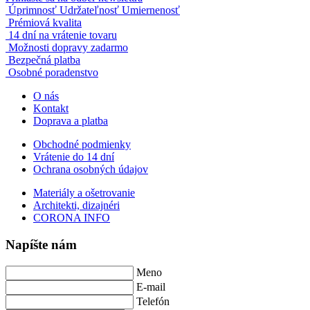
Úprimnosť Udržateľnosť Umiernenosť
Prémiová kvalita
14 dní na vrátenie tovaru
Možnosti dopravy zadarmo
Bezpečná platba
Osobné poradenstvo
O nás
Kontakt
Doprava a platba
Obchodné podmienky
Vrátenie do 14 dní
Ochrana osobných údajov
Materiály a ošetrovanie
Architekti, dizajnéri
CORONA INFO
Napíšte nám
Meno
E-mail
Telefón