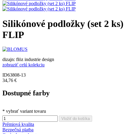
Silikónové podložky (set 2 ks)
FLIP
dizajn: flöz industrie design
zobraziť celú kolekciu
ID63808-13
34,76 €
Dostupné farby
* vybrať variant tovaru
Vložiť do košíka
Prémiová kvalita
Bezpečná platba