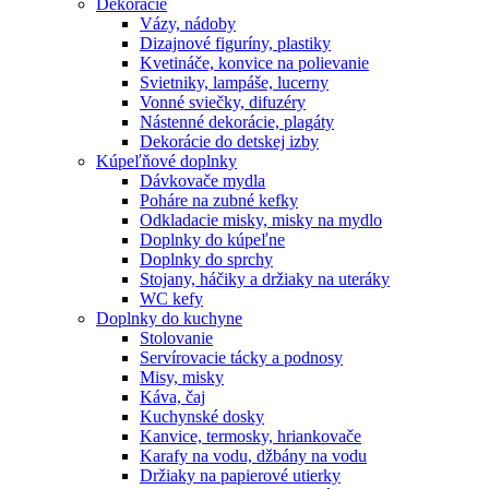
Dekorácie
Vázy, nádoby
Dizajnové figuríny, plastiky
Kvetináče, konvice na polievanie
Svietniky, lampáše, lucerny
Vonné sviečky, difuzéry
Nástenné dekorácie, plagáty
Dekorácie do detskej izby
Kúpeľňové doplnky
Dávkovače mydla
Poháre na zubné kefky
Odkladacie misky, misky na mydlo
Doplnky do kúpeľne
Doplnky do sprchy
Stojany, háčiky a držiaky na uteráky
WC kefy
Doplnky do kuchyne
Stolovanie
Servírovacie tácky a podnosy
Misy, misky
Káva, čaj
Kuchynské dosky
Kanvice, termosky, hriankovače
Karafy na vodu, džbány na vodu
Držiaky na papierové utierky