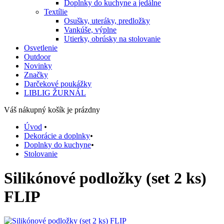
Doplnky do kuchyne a jedálne
Textílie
Osušky, uteráky, predložky
Vankúše, výplne
Utierky, obrúsky na stolovanie
Osvetlenie
Outdoor
Novinky
Značky
Darčekové poukážky
LIBLIG ŽURNÁL
Váš nákupný košík je prázdny
Úvod
•
Dekorácie a doplnky
•
Doplnky do kuchyne
•
Stolovanie
Silikónové podložky (set 2 ks)
FLIP