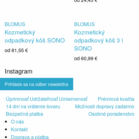
BLOMUS
BLOMUS
Kozmetický
Kozmetický
odpadkový kôš SONO
odpadkový kôš 3 l
SONO
od
81,55 €
od
60,99 €
Instagram
Prihláste sa na odber newslettra
Úprimnosť Udržateľnosť Umiernenosť
Prémiová kvalita
14 dní na vrátenie tovaru
Možnosti dopravy zadarmo
Bezpečná platba
Osobné poradenstvo
O nás
Kontakt
Doprava a platba