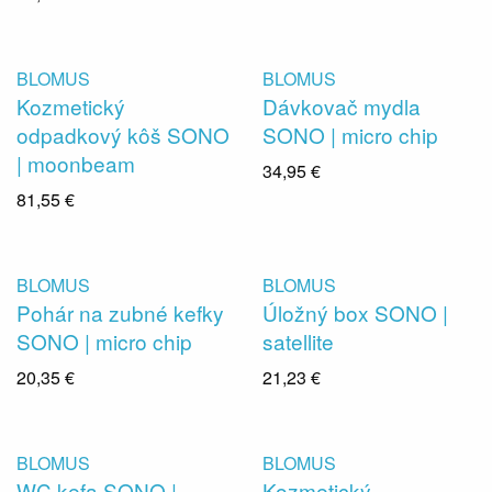
BLOMUS
BLOMUS
Kozmetický
Dávkovač mydla
odpadkový kôš SONO
SONO | micro chip
| moonbeam
34,95 €
81,55 €
BLOMUS
BLOMUS
Pohár na zubné kefky
Úložný box SONO |
SONO | micro chip
satellite
20,35 €
21,23 €
BLOMUS
BLOMUS
WC kefa SONO |
Kozmetický