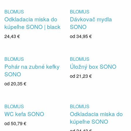
BLOMUS
BLOMUS
Odkladacia miska do
Dávkovač mydla
kúpeľne SONO | black
SONO
24,43 €
od
34,95 €
BLOMUS
BLOMUS
Pohár na zubné kefky
Úložný box SONO
SONO
od
21,23 €
od
20,35 €
BLOMUS
BLOMUS
WC kefa SONO
Odkladacia miska do
kúpeľne SONO
od
50,79 €
od
24,43 €