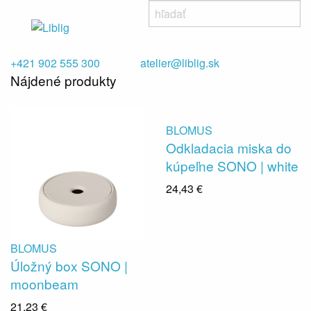
+421 902 555 300
atelier@liblig.sk
Nájdené produkty
BLOMUS
Odkladacia miska do
kúpeľne SONO | white
24,43 €
BLOMUS
Úložný box SONO |
moonbeam
21,23 €