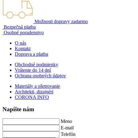
Možnosti dopravy zadarmo
Bezpečná platba
Osobné poradenstvo
O nás
Kontakt
Doprava a platba
Obchodné podmienky
Vrátenie do 14 dní
Ochrana osobných údajov
Materiály a ošetrovanie
Architekti, dizajnéri
CORONA INFO
Napíšte nám
Meno
E-mail
Telefón