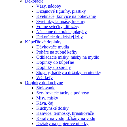
Dekorácie
Vázy, nádoby
Dizajnové figuríny, plastiky
Kvetináče, konvice na polievanie
Svietniky, lampáše, lucerny
Vonné sviečky, difuzéry
Nástenné dekorácie, plagáty
Dekorácie do detskej izby
Kúpeľňové doplnky
Dávkovače mydla
Poháre na zubné kefky
Odkladacie misky, misky na mydlo
Doplnky do kúpeľne
Doplnky do sprchy
Stojany, háčiky a držiaky na uteráky
WC kefy
Doplnky do kuchyne
Stolovanie
Servírovacie tácky a podnosy
Misy, misky
Káva, čaj
Kuchynské dosky
Kanvice, termosky, hriankovače
Karafy na vodu, džbány na vodu
Držiaky na papierové utierky