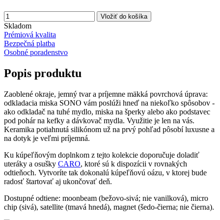
Vložiť do košíka
Skladom
Prémiová kvalita
Bezpečná platba
Osobné poradenstvo
Popis produktu
Zaoblené okraje, jemný tvar a príjemne mäkká povrchová úprava:
odkladacia miska SONO vám poslúži hneď na niekoľko spôsobov -
ako odkladač na tuhé mydlo, miska na šperky alebo ako podstavec
pod pohár na kefky a dávkovač mydla. Využitie je len na vás.
Keramika potiahnutá silikónom už na prvý pohľad pôsobí luxusne a
na dotyk je veľmi príjemná.
Ku kúpeľňovým doplnkom z tejto kolekcie doporučuje doladiť
uteráky a osušky
CARO
, ktoré sú k dispozícii v rovnakých
odtieňoch. Vytvoríte tak dokonalú kúpeľňovú oázu, v ktorej bude
radosť štartovať aj ukončovať deň.
Dostupné odtiene: moonbeam (bežovo-sivá; nie vanilková), micro
chip (sivá), satellite (tmavá hnedá), magnet (šedo-čierna; nie čierna).