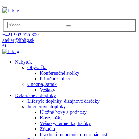
+421 902 555 300
atelier@liblig.sk
€0
Nábytok
Obývačka
Konferenčné stolíky
Príručné stolíky
Chodba, šatník
Vešiaky
Dekorácie a doplnky
Lifestyle doplnky, dizajnové darčeky
Interiérové doplnky
Úložné boxy a podnosy
Koše, tašky
Vešiaky, ramienka, háčiky
Zrkadlá
Praktickí pomocníci do domácnosti