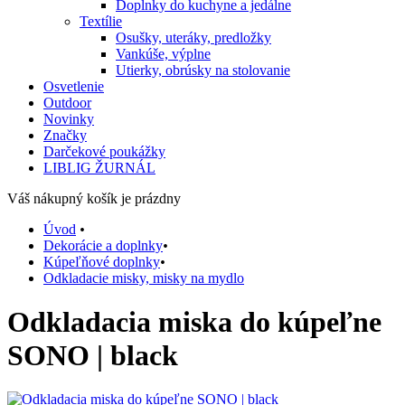
Doplnky do kuchyne a jedálne
Textílie
Osušky, uteráky, predložky
Vankúše, výplne
Utierky, obrúsky na stolovanie
Osvetlenie
Outdoor
Novinky
Značky
Darčekové poukážky
LIBLIG ŽURNÁL
Váš nákupný košík je prázdny
Úvod
•
Dekorácie a doplnky
•
Kúpeľňové doplnky
•
Odkladacie misky, misky na mydlo
Odkladacia miska do kúpeľne
SONO | black