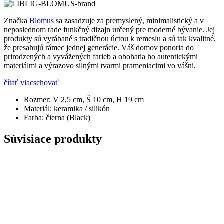
Značka
Blomus
sa zasadzuje za premyslený, minimalistický a v
neposlednom rade funkčný dizajn určený pre moderné bývanie. Jej
produkty sú vyrábané s tradičnou úctou k remeslu a sú tak kvalitné,
že presahujú rámec jednej generácie. Váš domov ponoria do
prirodzených a vyvážených farieb a obohatia ho autentickými
materiálmi a výrazovo silnými tvarmi prameniacimi vo vášni.
čítať viac
schovať
Rozmer:
V 2,5 cm, Š 10 cm, H 19 cm
Materiál:
keramika / silikón
Farba:
čierna (Black)
Súvisiace produkty