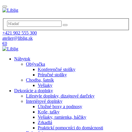
+421 902 555 300
atelier@liblig.sk
€0
Nábytok
Obývačka
Konferenčné stolíky
Príručné stolíky
Chodba, šatník
Vešiaky
Dekorácie a doplnky
Lifestyle doplnky, dizajnové darčeky
Interiérové doplnky
Úložné boxy a podnosy
Koše, tašky
Vešiaky, ramienka, háčiky
Zrkadlá
Praktickí pomocníci do domácnosti