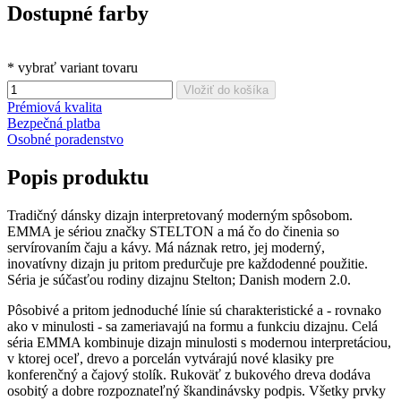
Dostupné farby
* vybrať variant tovaru
Vložiť do košíka
Prémiová kvalita
Bezpečná platba
Osobné poradenstvo
Popis produktu
Tradičný dánsky dizajn interpretovaný moderným spôsobom.
EMMA je sériou značky STELTON a má čo do činenia so
servírovaním čaju a kávy. Má náznak retro, jej moderný,
inovatívny dizajn ju pritom predurčuje pre každodenné použitie.
Séria je súčasťou rodiny dizajnu Stelton; Danish modern 2.0.
Pôsobivé a pritom jednoduché línie sú charakteristické a - rovnako
ako v minulosti - sa zameriavajú na formu a funkciu dizajnu. Celá
séria EMMA kombinuje dizajn minulosti s modernou interpretáciou,
v ktorej oceľ, drevo a porcelán vytvárajú nové klasiky pre
konferenčný a čajový stolík. Rukoväť z bukového dreva dodáva
osobitý a dobre rozpoznateľný škandinávsky podpis. Všetky prvky