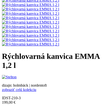
Rýchlovarná kanvica EMMA
1,2 l
dizajn: holmbäck | nordentoft
zobraziť celú kolekciu
IDST-210-3
199,00 €