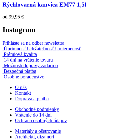
Rýchlovarná kanvica EM77 1,5l
od
99,95 €
Instagram
Prihláste sa na odber newslettra
Úprimnosť Udržateľnosť Umiernenosť
Prémiová kvalita
14 dní na vrátenie tovaru
Možnosti dopravy zadarmo
Bezpečná platba
Osobné poradenstvo
O nás
Kontakt
Doprava a platba
Obchodné podmienky
Vrátenie do 14 dní
Ochrana osobných údajov
Materiály a ošetrovanie
Architekti, dizajnéri