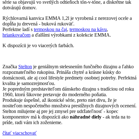
série sa objavujú vo svetlých odtieňoch tón-v-tóne, a diskrétne tak
dotvárajú domov.
Rýchlovarná kanvica EMMA 1,2l je vyrobená z nerezovej ocele a
dopĺňa ju drevená - buková rukoväť.
Perfektne ladí s
termoskou na čaj
,
termoskou na kávu
,
hriankovačom
a ďalšími výrobkami z kolekcie EMMA.
K dispozícii je vo viacerých farbách.
Značka
Stelton
je geniálnym stelesnením funčného dizajnu a ľahko
rozpoznateľného rukopisu. Prináša chytré a krásne kúsky do
domácnosti, ale aj cool lifestyle predmety osobnej potreby. Perfektná
kvalita je samozrejmosťou.
Je popredným predstaviteľom dánskeho dizajnu s tradíciou od roku
1960, ktorú šikovne pretavuje do moderného poňatia.
Produkuje úspešné, až ikonické série, preto niet divu, že je
nositeľom nespočetného množstva prestížnych dizajnových ocenení.
Stelton milujeme aj pre jej zmysel pre udržateľnosť - kopec
komponentov má k dispozícii ako
náhradné diely
- ak teda na to
príde, radi vám ich zoženieme.
čítať viac
schovať