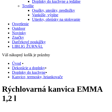
Doplnky do kuchyne a jedálne
Textílie
Osušky, uteráky, predložky
Vankúše, výplne
Utierky, obrúsky na stolovanie
Osvetlenie
Outdoor
Novinky
Značky
Darčekové poukážky
LIBLIG ŽURNÁL
Váš nákupný košík je prázdny
Úvod
•
Dekorácie a doplnky
•
Doplnky do kuchyne
•
Kanvice, termosky, hriankovače
Rýchlovarná kanvica EMMA
1,2 l