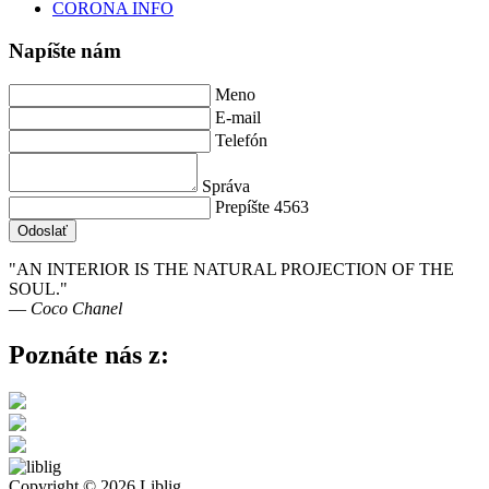
CORONA INFO
Napíšte nám
Meno
E-mail
Telefón
Správa
Prepíšte 4563
Odoslať
"AN INTERIOR IS THE NATURAL PROJECTION OF THE
SOUL."
― Coco Chanel
Poznáte nás z:
Copyright © 2026 Liblig