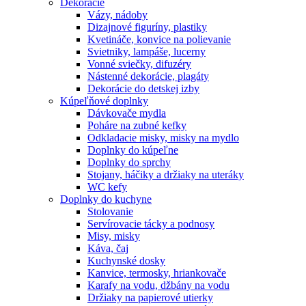
Dekorácie
Vázy, nádoby
Dizajnové figuríny, plastiky
Kvetináče, konvice na polievanie
Svietniky, lampáše, lucerny
Vonné sviečky, difuzéry
Nástenné dekorácie, plagáty
Dekorácie do detskej izby
Kúpeľňové doplnky
Dávkovače mydla
Poháre na zubné kefky
Odkladacie misky, misky na mydlo
Doplnky do kúpeľne
Doplnky do sprchy
Stojany, háčiky a držiaky na uteráky
WC kefy
Doplnky do kuchyne
Stolovanie
Servírovacie tácky a podnosy
Misy, misky
Káva, čaj
Kuchynské dosky
Kanvice, termosky, hriankovače
Karafy na vodu, džbány na vodu
Držiaky na papierové utierky