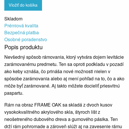
Vložiť do košíka
Skladom
Prémiová kvalita
Bezpečná platba
Osobné poradenstvo
Popis produktu
Nevšedný spôsob rámovania, ktorý vytvára dojem levitácie
zarámovanému predmetu. Ten sa oproti podkladu v pozadí
ako keby vznáša, čo prináša nové možnosti nielen v
spôsobe zarámovania alebo aj mení pohľad na to, čo a ako
môže byť zarámované. Aj takto môžete docieliť priesvitnú
paspartu.
Rám na obraz FRAME OAK sa skladá z dvoch kusov
vysokokvalitného akrylového skla, štyroch líšt z
neošetreného dubového dreva a gumového pásika. Ten
drží rám pohromade a zároveň slúži aj na zavesenie rámu