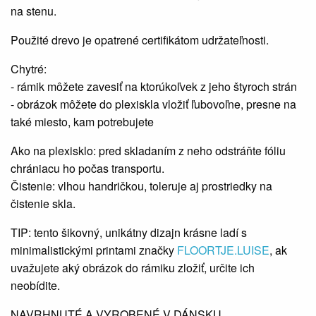
na stenu.
Použité drevo je opatrené certifikátom udržateľnosti.
Chytré:
- rámik môžete zavesiť na ktorúkoľvek z jeho štyroch strán
- obrázok môžete do plexiskla vložiť ľubovoľne, presne na
také miesto, kam potrebujete
Ako na plexisklo: pred skladaním z neho odstráňte fóliu
chrániacu ho počas transportu.
Čistenie: vlhou handričkou, toleruje aj prostriedky na
čistenie skla.
TIP: tento šikovný, unikátny dizajn krásne ladí s
minimalistickými printami značky
FLOORTJE.LUISE
, ak
uvažujete aký obrázok do rámiku zložiť, určite ich
neobídite.
NAVRHNUTÉ A VYROBENÉ V DÁNSKU