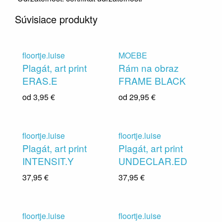
Súvisiace produkty
floortje.luise
MOEBE
Plagát, art print
Rám na obraz
ERAS.E
FRAME BLACK
od
3,95 €
od
29,95 €
floortje.luise
floortje.luise
Plagát, art print
Plagát, art print
INTENSIT.Y
UNDECLAR.ED
37,95 €
37,95 €
floortje.luise
floortje.luise