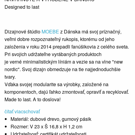
Designed to last
Dizajnové štúdio
MOEBE
z Dánska má svoj príznačný,
veľmi dobre rozpoznateľný rukopis, ktorému od jeho
založenia v roku 2014 prepadli fanúšikovia z celého sveta.
Pri svojich udržateľne vyrábaných produktoch
je verné minimalistickým líniám a vezie sa na vlne "new
nordic". Svoj dizajn obmedzuje na tie najjednoduchšie
tvary.
Vďaka svojej modularite sa výrobky, založené na
komponentoch, dajú ľahko zmontovať, opraviť a recyklovať.
Made to last. A to doslova!
čítať viac
schovať
Materiál:
dubové drevo, gumový pásik
Rozmer:
V 23 x Š 16,8 x H 1,2 cm
Udržateľnosť:
certifikát udržateľnosti