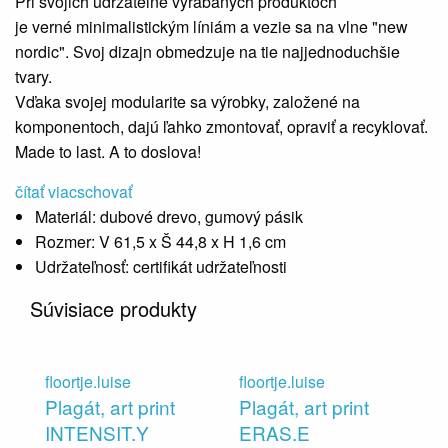
Pri svojich udržateľne vyrábaných produktoch
je verné minimalistickým líniám a vezie sa na vlne "new
nordic". Svoj dizajn obmedzuje na tie najjednoduchšie
tvary.
Vďaka svojej modularite sa výrobky, založené na
komponentoch, dajú ľahko zmontovať, opraviť a recyklovať.
Made to last. A to doslova!
čítať viac
schovať
Materiál:
dubové drevo, gumový pásik
Rozmer:
V 61,5 x Š 44,8 x H 1,6 cm
Udržateľnosť:
certifikát udržateľnosti
Súvisiace produkty
floortje.luise
floortje.luise
Plagát, art print
Plagát, art print
INTENSIT.Y
ERAS.E