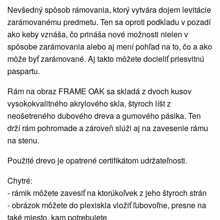
Nevšedný spôsob rámovania, ktorý vytvára dojem levitácie
zarámovanému predmetu. Ten sa oproti podkladu v pozadí
ako keby vznáša, čo prináša nové možnosti nielen v
spôsobe zarámovania alebo aj mení pohľad na to, čo a ako
môže byť zarámované. Aj takto môžete docieliť priesvitnú
paspartu.
Rám na obraz FRAME OAK sa skladá z dvoch kusov
vysokokvalitného akrylového skla, štyroch líšt z
neošetreného dubového dreva a gumového pásika. Ten
drží rám pohromade a zároveň slúži aj na zavesenie rámu
na stenu.
Použité drevo je opatrené certifikátom udržateľnosti.
Chytré:
- rámik môžete zavesiť na ktorúkoľvek z jeho štyroch strán
- obrázok môžete do plexiskla vložiť ľubovoľne, presne na
také miesto, kam potrebujete