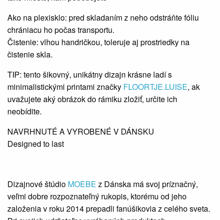
Ako na plexisklo: pred skladaním z neho odstráňte fóliu
chrániacu ho počas transportu.
Čistenie: vlhou handričkou, toleruje aj prostriedky na
čistenie skla.
TIP: tento šikovný, unikátny dizajn krásne ladí s
minimalistickými printami značky
FLOORTJE.LUISE
, ak
uvažujete aký obrázok do rámiku zložiť, určite ich
neobídite.
NAVRHNUTÉ A VYROBENÉ V DÁNSKU
Designed to last
Dizajnové štúdio
MOEBE
z Dánska má svoj príznačný,
veľmi dobre rozpoznateľný rukopis, ktorému od jeho
založenia v roku 2014 prepadli fanúšikovia z celého sveta.