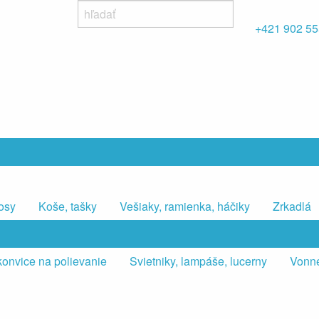
+421 902 55
osy
Koše, tašky
Vešiaky, ramienka, háčiky
Zrkadlá
konvice na polievanie
Svietniky, lampáše, lucerny
Vonné