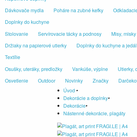
Dávkovače mydla
Poháre na zubné kefky
Odkladacie
Doplnky do kuchyne
Stolovanie
Servírovacie tácky a podnosy
Misy, misky
Držiaky na papierové utierky
Doplnky do kuchyne a jedá
Textílie
Osušky, uteráky, predložky
Vankúše, výplne
Utierky,
Osvetlenie
Outdoor
Novinky
Značky
Darčeko
Úvod
•
Dekorácie a doplnky
•
Dekorácie
•
Nástenné dekorácie, plagáty