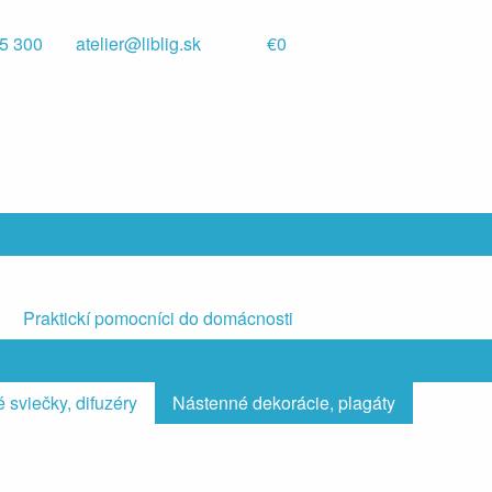
5 300
atelier@liblig.sk
€0
Praktickí pomocníci do domácnosti
 sviečky, difuzéry
Nástenné dekorácie, plagáty