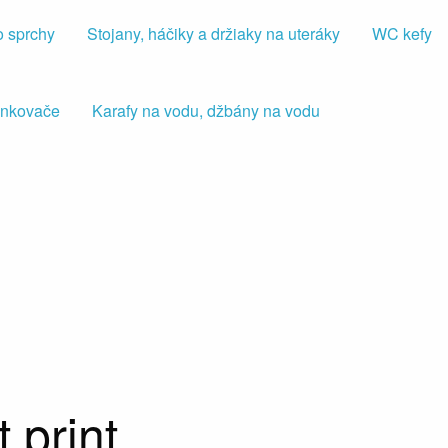
o sprchy
Stojany, háčiky a držiaky na uteráky
WC kefy
iankovače
Karafy na vodu, džbány na vodu
t print