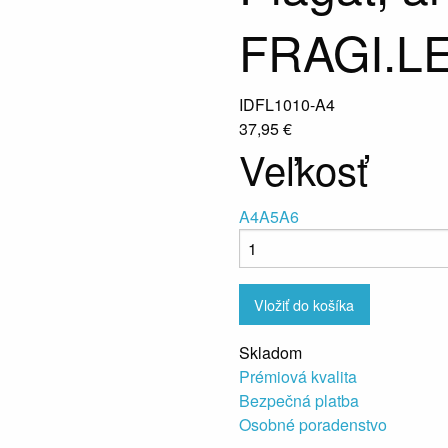
FRAGI.LE
IDFL1010-A4
37,95 €
Veľkosť
A4
A5
A6
Vložiť do košíka
Skladom
Prémiová kvalita
Bezpečná platba
Osobné poradenstvo