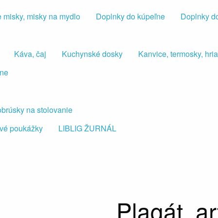
 misky, misky na mydlo
Doplnky do kúpeľne
Doplnky d
Káva, čaj
Kuchynské dosky
Kanvice, termosky, hr
lne
 obrúsky na stolovanie
vé poukážky
LIBLIG ŽURNÁL
Plagát, ar