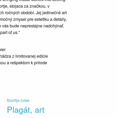
rtje, stojaca za značkou, v
ch ročných období. Jej jedinečné art
imočný zmysel pre estetiku a detaily,
tie vás bude neprestajne nadchýnať.
 part of us."
pier
hádza z limitovanej edície
kou a rešpektom k prírode
floortje.luise
Plagát, art