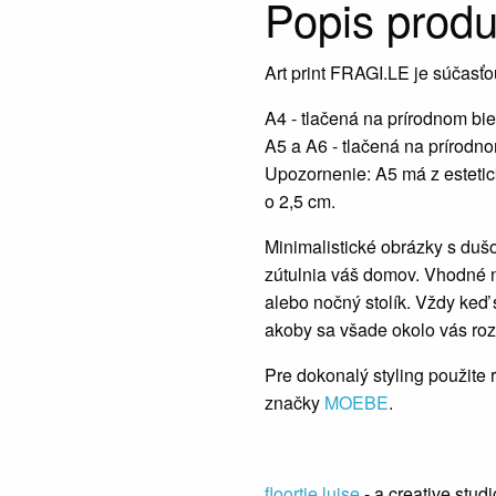
Popis produ
Art print FRAGI.LE je súčasťo
A4 - tlačená na prírodnom bi
A5 a A6 - tlačená na prírodn
Upozornenie: A5 má z estetic
o 2,5 cm.
Minimalistické obrázky s dušo
zútulnia váš domov. Vhodné n
alebo nočný stolík. Vždy keď 
akoby sa všade okolo vás roz
Pre dokonalý styling použite
značky
MOEBE
.
floortje.luise
- a creative studi