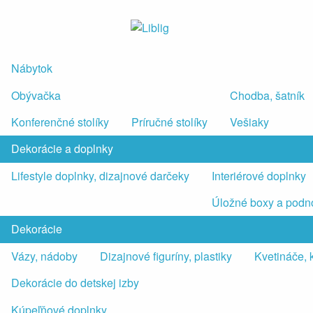
Nábytok
Obývačka
Chodba, šatník
Konferenčné stolíky
Príručné stolíky
Vešiaky
Dekorácie a doplnky
Lifestyle doplnky, dizajnové darčeky
Interiérové doplnky
Úložné boxy a podn
Dekorácie
Vázy, nádoby
Dizajnové figuríny, plastiky
Kvetináče, 
Dekorácie do detskej izby
Kúpeľňové doplnky