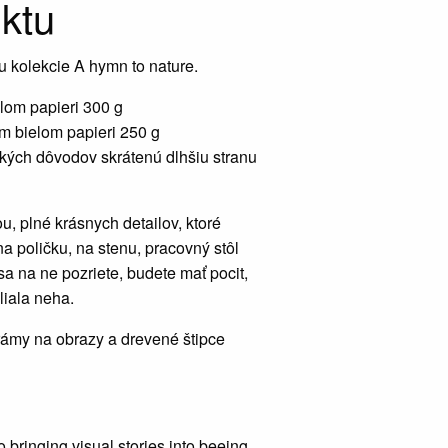
ktu
u kolekcie A hymn to nature.
elom papieri 300 g
om bielom papieri 250 g
kých dôvodov skrátenú dlhšiu stranu
u, plné krásnych detailov, ktoré
a poličku, na stenu, pracovný stôl
sa na ne pozriete, budete mať pocit,
liala neha.
 rámy na obrazy a drevené štipce
o bringing visual stories into beeing