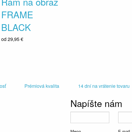
Rám na obraz
FRAME
BLACK
od
29,95 €
osť
Prémiová kvalita
14 dní na vrátenie tovaru
Napíšte nám
Meno
E-mail