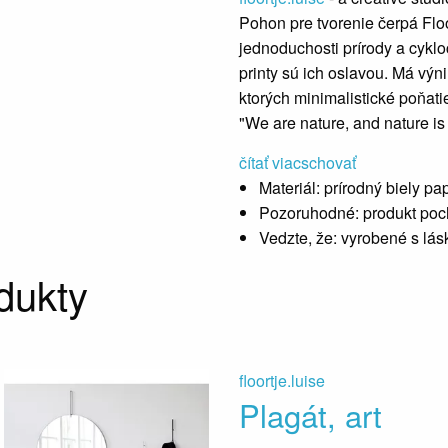
Pohon pre tvorenie čerpá Floo
jednoduchosti prírody a cyklo
printy sú ich oslavou. Má výn
ktorých minimalistické poňa
"We are nature, and nature is
čítať viac
schovať
Materiál:
prírodný biely pa
Pozoruhodné:
produkt poc
Vedzte, že:
vyrobené s lás
dukty
floortje.luise
Plagát, art