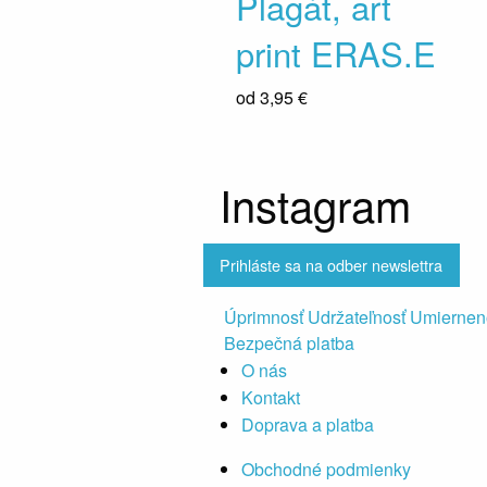
Plagát, art
print ERAS.E
od
3,95 €
Instagram
Prihláste sa na odber newslettra
Úprimnosť Udržateľnosť Umiernen
Bezpečná platba
O nás
Kontakt
Doprava a platba
Obchodné podmienky