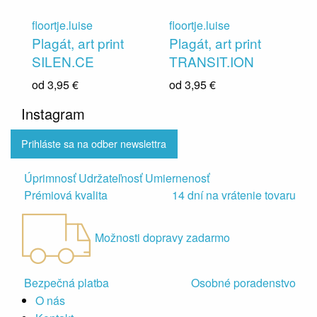
floortje.luise
floortje.luise
Plagát, art print
Plagát, art print
SILEN.CE
TRANSIT.ION
od
3,95 €
od
3,95 €
Instagram
Prihláste sa na odber newslettra
Úprimnosť Udržateľnosť Umiernenosť
Prémiová kvalita
14 dní na vrátenie tovaru
Možnosti dopravy zadarmo
Bezpečná platba
Osobné poradenstvo
O nás