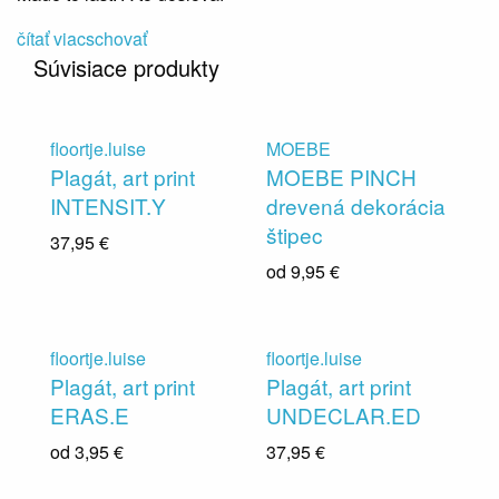
čítať viac
schovať
Súvisiace produkty
floortje.luise
MOEBE
Plagát, art print
MOEBE PINCH
INTENSIT.Y
drevená dekorácia
štipec
37,95 €
od
9,95 €
floortje.luise
floortje.luise
Plagát, art print
Plagát, art print
ERAS.E
UNDECLAR.ED
od
3,95 €
37,95 €