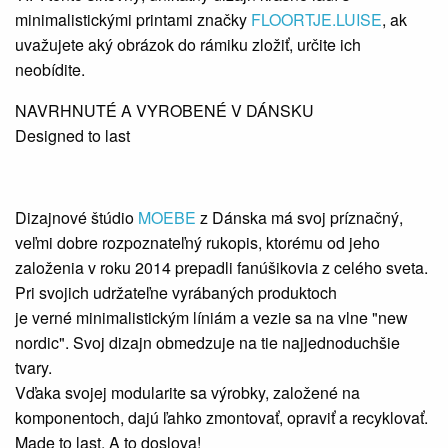
minimalistickými printami značky
FLOORTJE.LUISE
, ak
uvažujete aký obrázok do rámiku zložiť, určite ich
neobídite.
NAVRHNUTÉ A VYROBENÉ V DÁNSKU
Designed to last
Dizajnové štúdio
MOEBE
z Dánska má svoj príznačný,
veľmi dobre rozpoznateľný rukopis, ktorému od jeho
založenia v roku 2014 prepadli fanúšikovia z celého sveta.
Pri svojich udržateľne vyrábaných produktoch
je verné minimalistickým líniám a vezie sa na vlne "new
nordic". Svoj dizajn obmedzuje na tie najjednoduchšie
tvary.
Vďaka svojej modularite sa výrobky, založené na
komponentoch, dajú ľahko zmontovať, opraviť a recyklovať.
Made to last. A to doslova!