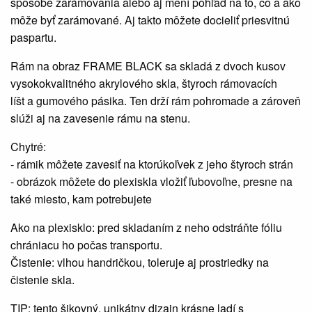
spôsobe zarámovania alebo aj mení pohľad na to, čo a ako
môže byť zarámované. Aj takto môžete docieliť priesvitnú
paspartu.
Rám na obraz FRAME BLACK sa skladá z dvoch kusov
vysokokvalitného akrylového skla, štyroch rámovacích
líšt a gumového pásika. Ten drží rám pohromade a zároveň
slúži aj na zavesenie rámu na stenu.
Chytré:
- rámik môžete zavesiť na ktorúkoľvek z jeho štyroch strán
- obrázok môžete do plexiskla vložiť ľubovoľne, presne na
také miesto, kam potrebujete
Ako na plexisklo: pred skladaním z neho odstráňte fóliu
chrániacu ho počas transportu.
Čistenie: vlhou handričkou, toleruje aj prostriedky na
čistenie skla.
TIP: tento šikovný, unikátny dizajn krásne ladí s