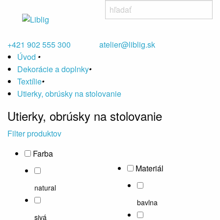
+421 902 555 300
atelier@liblig.sk
Úvod
•
Dekorácie a doplnky
•
Textílie
•
Utierky, obrúsky na stolovanie
Utierky, obrúsky na stolovanie
Filter produktov
Farba
Materiál
natural
bavlna
sivá