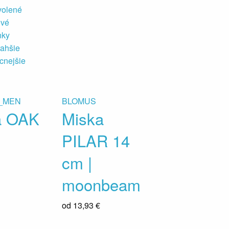
volené
ové
nky
ahšie
cnejšie
_MEN
BLOMUS
a OAK
Miska
PILAR 14
cm |
moonbeam
od
13,93 €