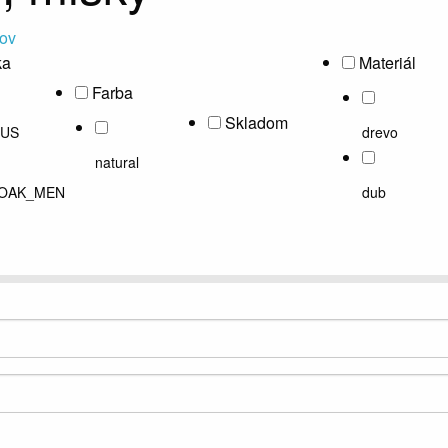
tov
ka
Materiál
Farba
Skladom
US
drevo
natural
OAK_MEN
dub