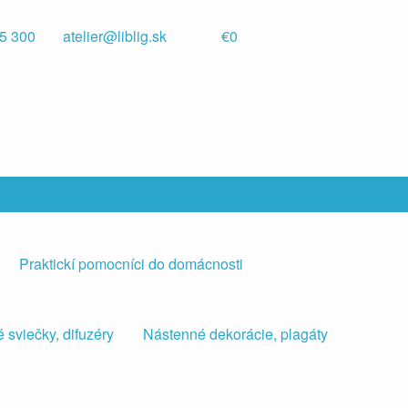
5 300
atelier@liblig.sk
€0
Praktickí pomocníci do domácnosti
 sviečky, difuzéry
Nástenné dekorácie, plagáty