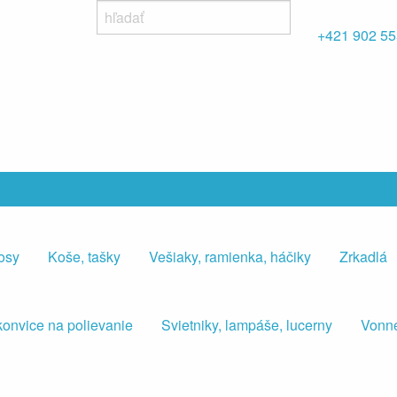
+421 902 55
osy
Koše, tašky
Vešiaky, ramienka, háčiky
Zrkadlá
konvice na polievanie
Svietniky, lampáše, lucerny
Vonné