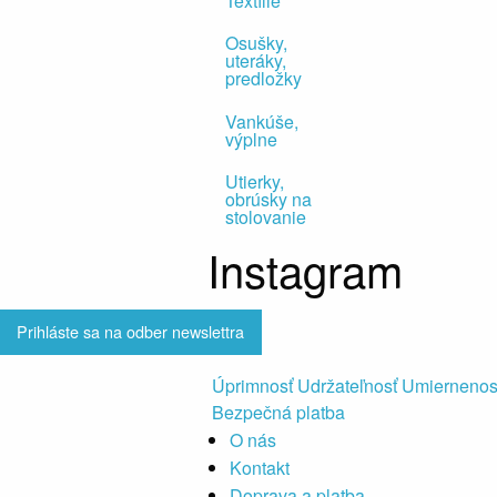
Textílie
Osušky,
uteráky,
predložky
Vankúše,
výplne
Utierky,
obrúsky na
stolovanie
Instagram
Prihláste sa na odber newslettra
Úprimnosť Udržateľnosť Umiernenos
Bezpečná platba
O nás
Kontakt
Doprava a platba