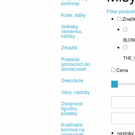
podnosy
Filter produk
Koše, tašky
Znač
Vešiaky,
ramienka,
háčiky
BLOM
Zrkadlá
THE_
Praktickí
pomocníci do
domácnosti
Cena
Dekorácie
Vázy, nádoby
Dizajnové
figuríny,
plastiky
Kvetináče,
konvice na
novinky
polievanie