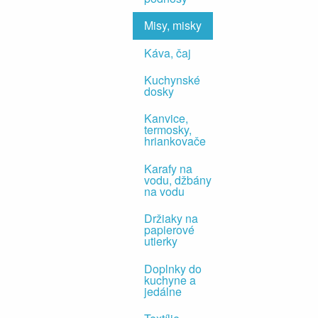
Misy, misky
Káva, čaj
Kuchynské
dosky
Kanvice,
termosky,
hriankovače
Karafy na
vodu, džbány
na vodu
Držiaky na
papierové
utierky
Doplnky do
kuchyne a
jedálne