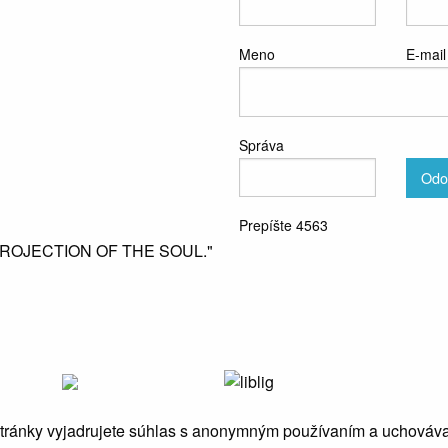
Meno
E-mail
Správa
Odo
Prepíšte 4563
PROJECTION OF THE SOUL."
stránky vyjadrujete súhlas s anonymným používaním a uchováv