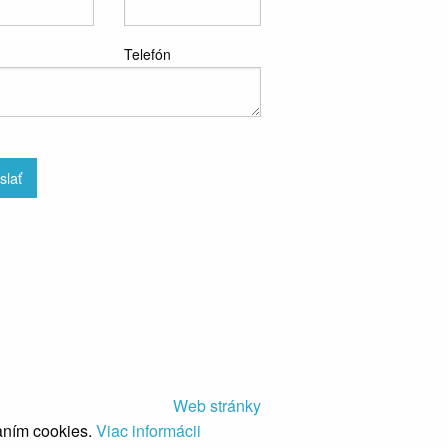
Telefón
slať
Web stránky
aním cookies.
Viac informácii