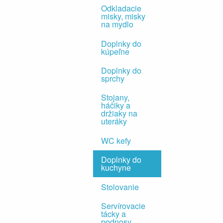
Odkladacie
misky, misky
na mydlo
Doplnky do
kúpeľne
Doplnky do
sprchy
Stojany,
háčiky a
držiaky na
uteráky
WC kefy
Doplnky do
kuchyne
Stolovanie
Servírovacie
tácky a
podnosy