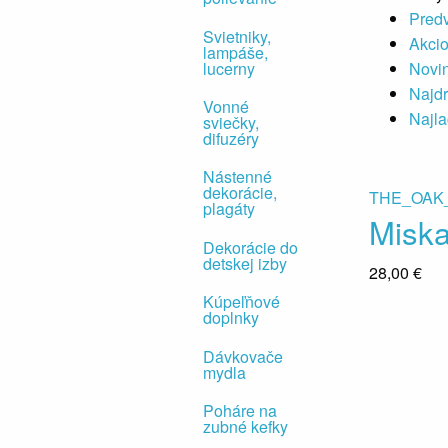
Pred
Svietniky,
Akci
lampáše,
lucerny
Novi
Najdr
Vonné
Najla
sviečky,
difuzéry
Nástenné
dekorácie,
THE_OAK
plagáty
Misk
Dekorácie do
detskej izby
28,00 €
Kúpeľňové
doplnky
Dávkovače
mydla
Poháre na
zubné kefky