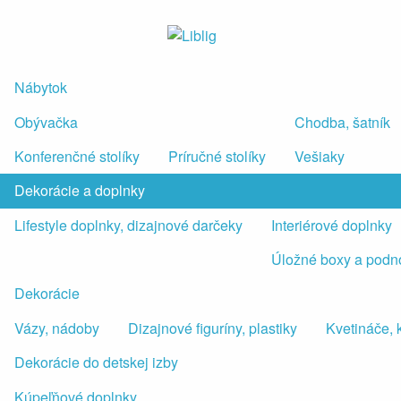
Nábytok
Obývačka
Chodba, šatník
Konferenčné stolíky
Príručné stolíky
Vešiaky
Dekorácie a doplnky
Lifestyle doplnky, dizajnové darčeky
Interiérové doplnky
Úložné boxy a podn
Dekorácie
Vázy, nádoby
Dizajnové figuríny, plastiky
Kvetináče, 
Dekorácie do detskej izby
Kúpeľňové doplnky