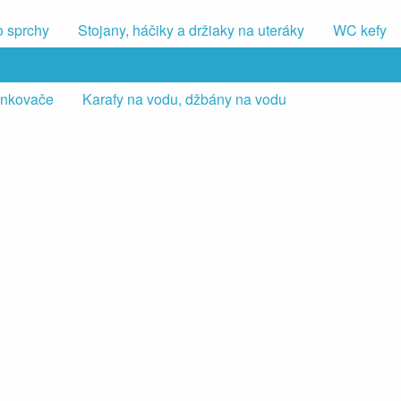
o sprchy
Stojany, háčiky a držiaky na uteráky
WC kefy
iankovače
Karafy na vodu, džbány na vodu