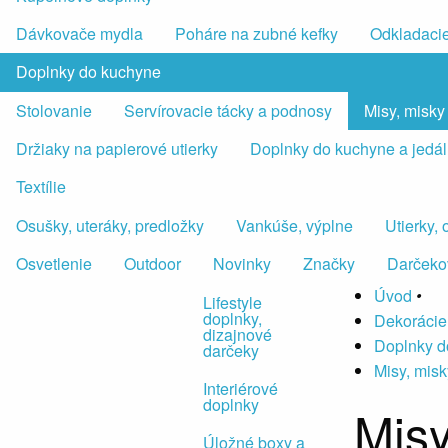
Dávkovače mydla
Poháre na zubné kefky
Odkladacie
Doplnky do kuchyne
Stolovanie
Servírovacie tácky a podnosy
Misy, misky
Držiaky na papierové utierky
Doplnky do kuchyne a jedá
Textílie
Osušky, uteráky, predložky
Vankúše, výplne
Utierky,
Osvetlenie
Outdoor
Novinky
Značky
Darčeko
Úvod
•
Lifestyle
doplnky,
Dekorácie
dizajnové
Doplnky d
darčeky
Misy, misk
Interiérové
doplnky
Misy
Úložné boxy a