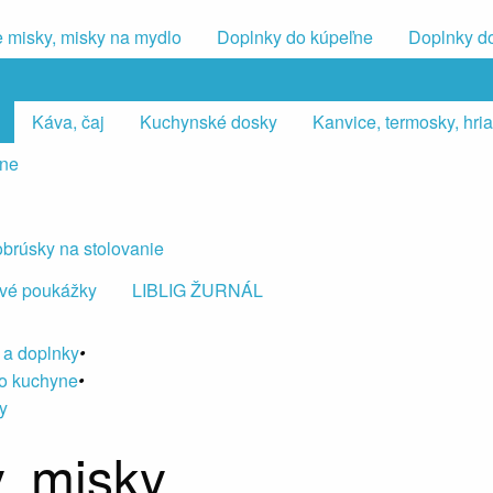
 misky, misky na mydlo
Doplnky do kúpeľne
Doplnky d
Káva, čaj
Kuchynské dosky
Kanvice, termosky, hr
lne
 obrúsky na stolovanie
vé poukážky
LIBLIG ŽURNÁL
 a doplnky
•
o kuchyne
•
y
, misky