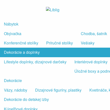
Nábytok
Obývačka
Chodba, šatník
Konferenčné stolíky
Príručné stolíky
Vešiaky
Dekorácie a doplnky
Lifestyle doplnky, dizajnové darčeky
Interiérové doplnky
Úložné boxy a podn
Dekorácie
Vázy, nádoby
Dizajnové figuríny, plastiky
Kvetináče, 
Dekorácie do detskej izby
Kúpeľňové doplnky