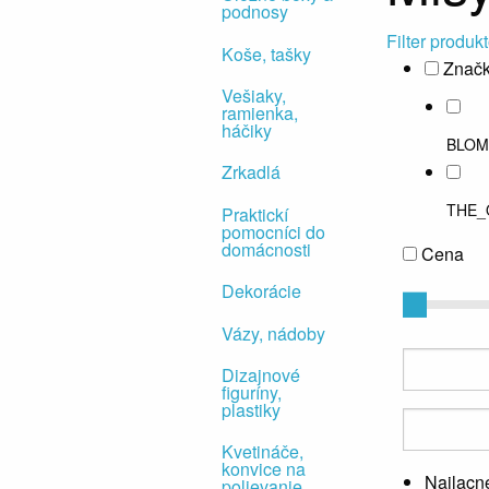
podnosy
Filter produk
Koše, tašky
Znač
Vešiaky,
ramienka,
háčiky
BLOM
Zrkadlá
THE_
Praktickí
pomocníci do
domácnosti
Cena
Dekorácie
Vázy, nádoby
Dizajnové
figuríny,
plastiky
Kvetináče,
konvice na
Najlacne
polievanie