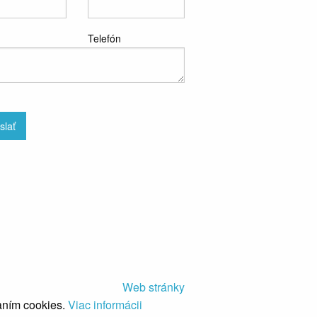
Telefón
slať
Web stránky
aním cookies.
Viac informácii