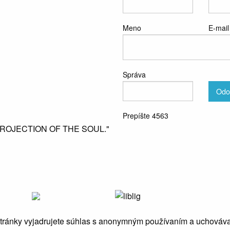
Meno
E-mail
Správa
Odo
Prepíšte 4563
PROJECTION OF THE SOUL."
stránky vyjadrujete súhlas s anonymným používaním a uchováv