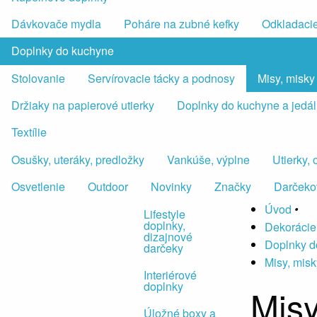
Dávkovače mydla
Poháre na zubné kefky
Odkladacie
Doplnky do kuchyne
Stolovanie
Servírovacie tácky a podnosy
Misy, misky
Držiaky na papierové utierky
Doplnky do kuchyne a jedá
Textílie
Osušky, uteráky, predložky
Vankúše, výplne
Utierky,
Osvetlenie
Outdoor
Novinky
Značky
Darčeko
Úvod
•
Lifestyle
doplnky,
Dekorácie
dizajnové
Doplnky d
darčeky
Misy, misk
Interiérové
doplnky
Misy
Úložné boxy a