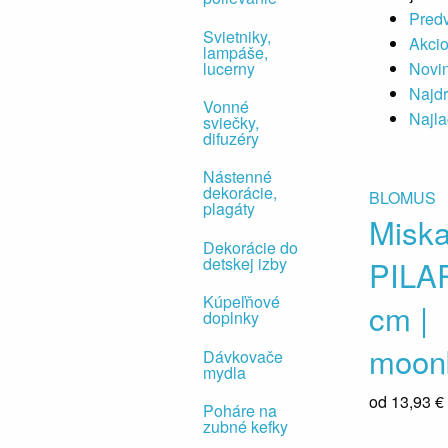
Pred
Svietniky,
Akci
lampáše,
lucerny
Novi
Najdr
Vonné
Najla
sviečky,
difuzéry
Nástenné
dekorácie,
BLOMUS
plagáty
Misk
Dekorácie do
detskej izby
PILA
Kúpeľňové
cm |
doplnky
moon
Dávkovače
mydla
od
13,93 €
Poháre na
zubné kefky