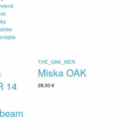
volené
ové
nky
ahšie
cnejšie
THE_OAK_MEN
a
Miska OAK
R 14
28,00 €
beam