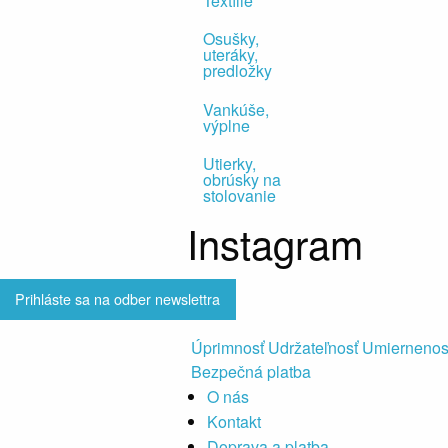
Textílie
Osušky,
uteráky,
predložky
Vankúše,
výplne
Utierky,
obrúsky na
stolovanie
Instagram
Prihláste sa na odber newslettra
Úprimnosť Udržateľnosť Umiernenos
Bezpečná platba
O nás
Kontakt
Doprava a platba