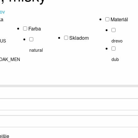
tov
ka
Materiál
Farba
Skladom
US
drevo
natural
OAK_MEN
dub
jšie