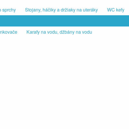
o sprchy
Stojany, háčiky a držiaky na uteráky
WC kefy
iankovače
Karafy na vodu, džbány na vodu