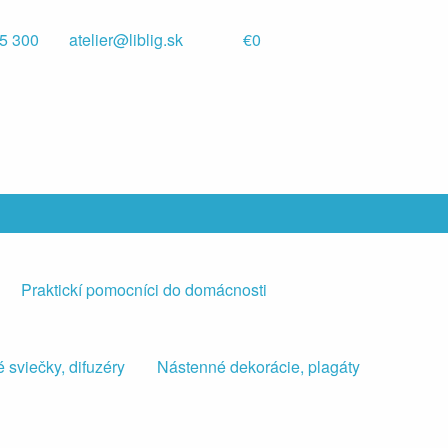
5 300
atelier@liblig.sk
€0
Praktickí pomocníci do domácnosti
 sviečky, difuzéry
Nástenné dekorácie, plagáty