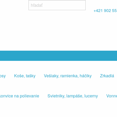
+421 902 55
osy
Koše, tašky
Vešiaky, ramienka, háčiky
Zrkadlá
konvice na polievanie
Svietniky, lampáše, lucerny
Vonné