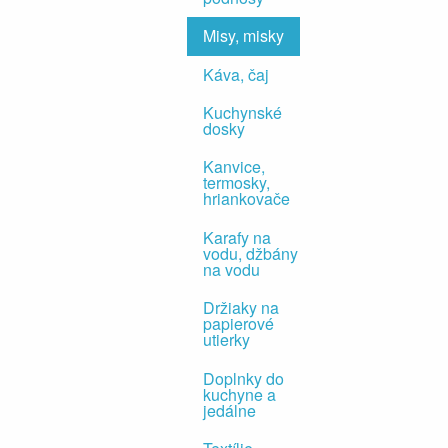
Misy, misky
Káva, čaj
Kuchynské
dosky
Kanvice,
termosky,
hriankovače
Karafy na
vodu, džbány
na vodu
Držiaky na
papierové
utierky
Doplnky do
kuchyne a
jedálne