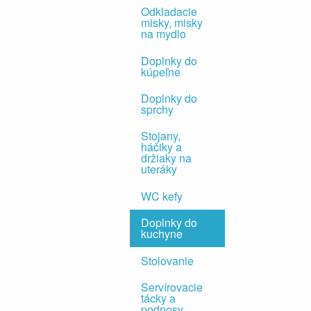
Odkladacie
misky, misky
na mydlo
Doplnky do
kúpeľne
Doplnky do
sprchy
Stojany,
háčiky a
držiaky na
uteráky
WC kefy
Doplnky do
kuchyne
Stolovanie
Servírovacie
tácky a
podnosy