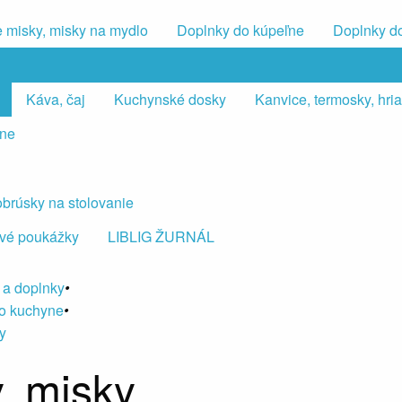
 misky, misky na mydlo
Doplnky do kúpeľne
Doplnky d
Káva, čaj
Kuchynské dosky
Kanvice, termosky, hr
lne
 obrúsky na stolovanie
vé poukážky
LIBLIG ŽURNÁL
 a doplnky
•
o kuchyne
•
y
, misky