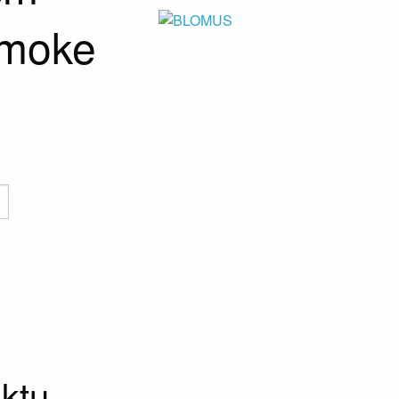
smoke
ktu