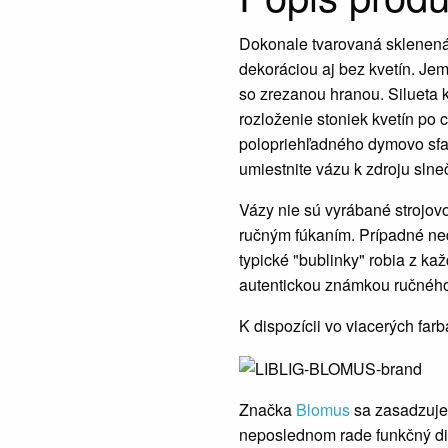
Dokonale tvarovaná sklenen
dekoráciou aj bez kvetín. Jem
so zrezanou hranou. Silueta
rozloženie stoniek kvetín po
polopriehľadného dymovo sfar
umiestnite vázu k zdroju slne
Vázy nie sú vyrábané strojov
ručným fúkaním. Prípadné ned
typické "bublinky" robia z ka
autentickou známkou ručného
K dispozícii vo viacerých farb
Značka
Blomus
sa zasadzuje
neposlednom rade funkčný di