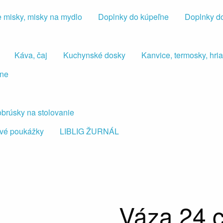
 misky, misky na mydlo
Doplnky do kúpeľne
Doplnky d
Káva, čaj
Kuchynské dosky
Kanvice, termosky, hr
lne
 obrúsky na stolovanie
vé poukážky
LIBLIG ŽURNÁL
Váza 24 