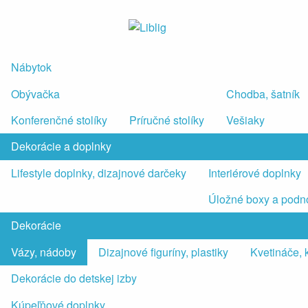
Nábytok
Obývačka
Chodba, šatník
Konferenčné stolíky
Príručné stolíky
Vešiaky
Dekorácie a doplnky
Lifestyle doplnky, dizajnové darčeky
Interiérové doplnky
Úložné boxy a podn
Dekorácie
Vázy, nádoby
Dizajnové figuríny, plastiky
Kvetináče, 
Dekorácie do detskej izby
Kúpeľňové doplnky