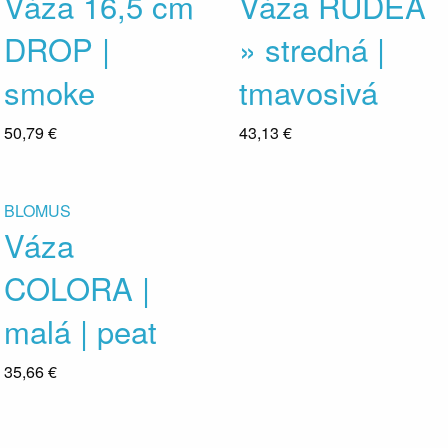
Váza 16,5 cm
Váza RUDEA
DROP |
» stredná |
smoke
tmavosivá
50,79 €
43,13 €
BLOMUS
Váza
COLORA |
malá | peat
35,66 €