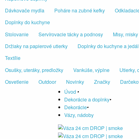
Dávkovače mydla
Poháre na zubné kefky
Odkladacie
Doplnky do kuchyne
Stolovanie
Servírovacie tácky a podnosy
Misy, misky
Držiaky na papierové utierky
Doplnky do kuchyne a jedá
Textílie
Osušky, uteráky, predložky
Vankúše, výplne
Utierky,
Osvetlenie
Outdoor
Novinky
Značky
Darčeko
Úvod
•
Dekorácie a doplnky
•
Dekorácie
•
Vázy, nádoby