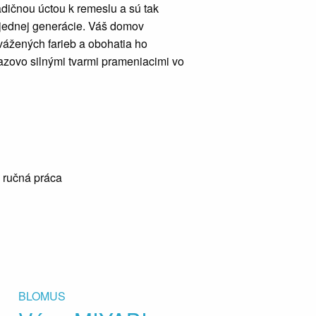
adičnou úctou k remeslu a sú tak
 jednej generácie. Váš domov
vážených farieb a obohatia ho
razovo silnými tvarmi prameniacimi vo
 ručná práca
BLOMUS