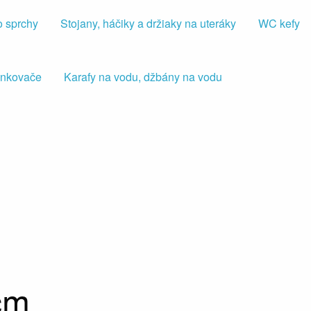
o sprchy
Stojany, háčiky a držiaky na uteráky
WC kefy
iankovače
Karafy na vodu, džbány na vodu
cm