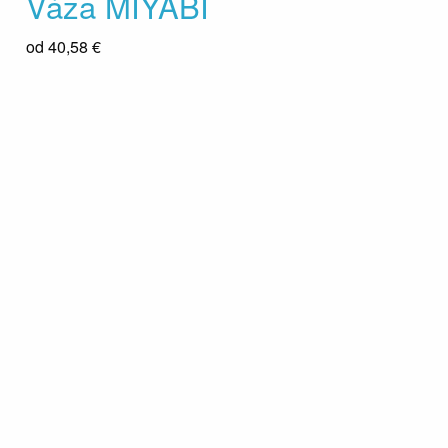
Váza MIYABI
od
40,58 €