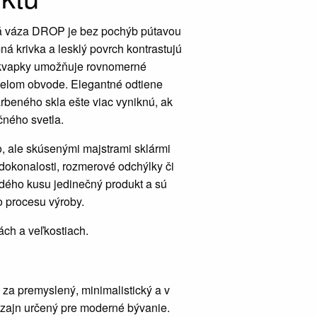
á váza DROP je bez pochýb pútavou
ná krivka a lesklý povrch kontrastujú
 kvapky umožňuje rovnomerné
 celom obvode. Elegantné odtiene
beného skla ešte viac vyniknú, ak
čného svetla.
o, ale skúsenými majstrami sklármi
okonalosti, rozmerové odchýlky či
ždého kusu jedinečný produkt a sú
 procesu výroby.
ách a veľkostiach.
 za premyslený, minimalistický a v
zajn určený pre moderné bývanie.