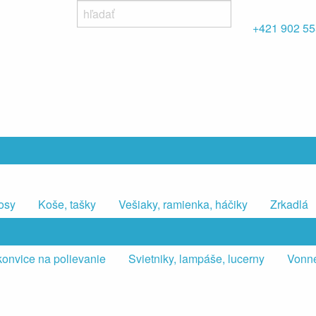
+421 902 55
osy
Koše, tašky
Vešiaky, ramienka, háčiky
Zrkadlá
konvice na polievanie
Svietniky, lampáše, lucerny
Vonné