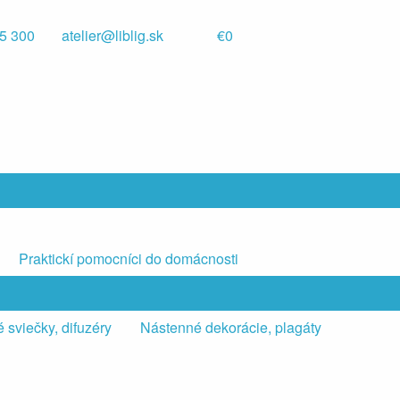
5 300
atelier@liblig.sk
€0
Praktickí pomocníci do domácnosti
 sviečky, difuzéry
Nástenné dekorácie, plagáty