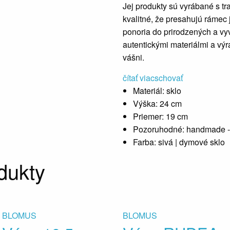
Jej produkty sú vyrábané s tr
kvalitné, že presahujú rámec
ponoria do prirodzených a vy
autentickými materiálmi a vý
vášni.
čítať viac
schovať
Materiál:
sklo
Výška:
24 cm
Priemer:
19 cm
Pozoruhodné:
handmade -
Farba:
sivá | dymové sklo
dukty
BLOMUS
BLOMUS