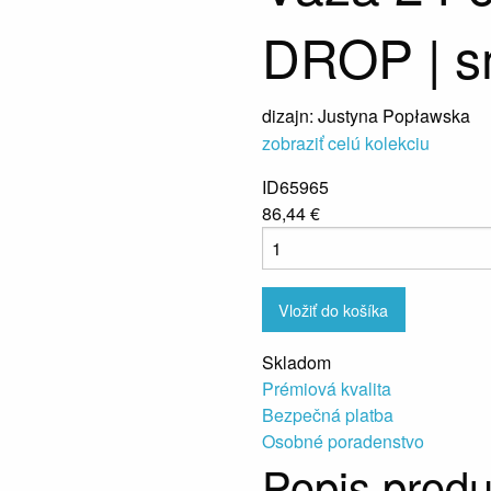
DROP | 
dizajn: Justyna Popławska
zobraziť celú kolekciu
ID65965
86,44 €
Vložiť do košíka
Skladom
Prémiová kvalita
Bezpečná platba
Osobné poradenstvo
Popis produ