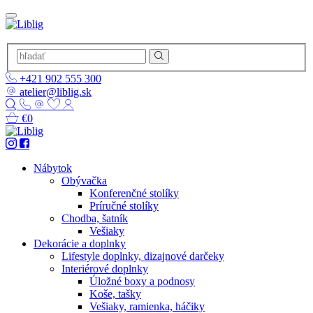
+421 902 555 300
atelier@liblig.sk
€0
Nábytok
Obývačka
Konferenčné stolíky
Príručné stolíky
Chodba, šatník
Vešiaky
Dekorácie a doplnky
Lifestyle doplnky, dizajnové darčeky
Interiérové doplnky
Úložné boxy a podnosy
Koše, tašky
Vešiaky, ramienka, háčiky