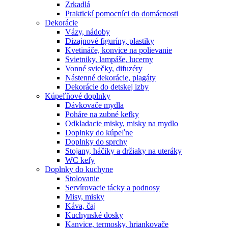
Zrkadlá
Praktickí pomocníci do domácnosti
Dekorácie
Vázy, nádoby
Dizajnové figuríny, plastiky
Kvetináče, konvice na polievanie
Svietniky, lampáše, lucerny
Vonné sviečky, difuzéry
Nástenné dekorácie, plagáty
Dekorácie do detskej izby
Kúpeľňové doplnky
Dávkovače mydla
Poháre na zubné kefky
Odkladacie misky, misky na mydlo
Doplnky do kúpeľne
Doplnky do sprchy
Stojany, háčiky a držiaky na uteráky
WC kefy
Doplnky do kuchyne
Stolovanie
Servírovacie tácky a podnosy
Misy, misky
Káva, čaj
Kuchynské dosky
Kanvice, termosky, hriankovače