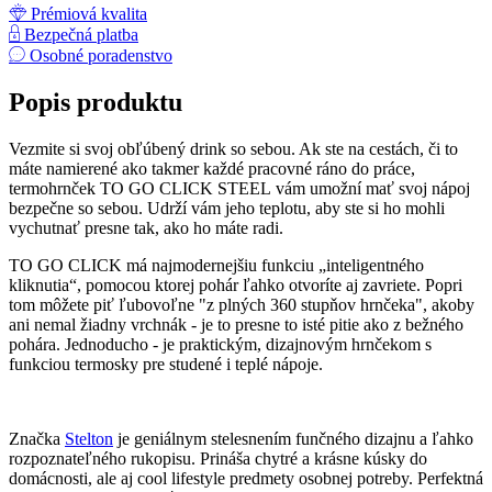
Prémiová kvalita
Bezpečná platba
Osobné poradenstvo
Popis produktu
Vezmite si svoj obľúbený drink so sebou. Ak ste na cestách, či to
máte namierené ako takmer každé pracovné ráno do práce,
termohrnček TO GO CLICK STEEL vám umožní mať svoj nápoj
bezpečne so sebou. Udrží vám jeho teplotu, aby ste si ho mohli
vychutnať presne tak, ako ho máte radi.
TO GO CLICK má najmodernejšiu funkciu „inteligentného
kliknutia“, pomocou ktorej pohár ľahko otvoríte aj zavriete. Popri
tom môžete piť ľubovoľne "z plných 360 stupňov hrnčeka", akoby
ani nemal žiadny vrchnák - je to presne to isté pitie ako z bežného
pohára. Jednoducho - je praktickým, dizajnovým hrnčekom s
funkciou termosky pre studené i teplé nápoje.
Značka
Stelton
je geniálnym stelesnením funčného dizajnu a ľahko
rozpoznateľného rukopisu. Prináša chytré a krásne kúsky do
domácnosti, ale aj cool lifestyle predmety osobnej potreby. Perfektná