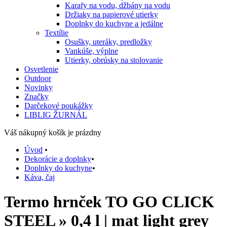
Karafy na vodu, džbány na vodu
Držiaky na papierové utierky
Doplnky do kuchyne a jedálne
Textílie
Osušky, uteráky, predložky
Vankúše, výplne
Utierky, obrúsky na stolovanie
Osvetlenie
Outdoor
Novinky
Značky
Darčekové poukážky
LIBLIG ŽURNÁL
Váš nákupný košík je prázdny
Úvod
•
Dekorácie a doplnky
•
Doplnky do kuchyne
•
Káva, čaj
Termo hrnček TO GO CLICK
STEEL » 0,4 l | mat light grey