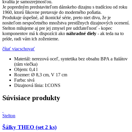
kvalita je samozrejmosťou.
Je popredným predstaviteľom dánskeho dizajnu s tradíciou od roku
1960, ktorú šikovne pretavuje do moderného poňatia.
Produkuje úspešné, až ikonické série, preto niet divu, že je
nositeľom nespočetného množstva prestížnych dizajnových ocenení.
Stelton milujeme aj pre jej zmysel pre udržateľnosť - kopec
komponentov má k dispozícii ako
náhradné diely
- ak teda na to
príde, radi vám ich zoženieme.
čítať viac
schovať
Materiál:
nerezová oceľ, syntetika bez obsahu BPA a ftalátov
(rám viečka)
Objem:
0,4 l
Rozmer:
Ø 8,3 cm, V 17 cm
Farba:
sivá
Dizajnová línia:
I:CONS
Súvisiace produkty
Stelton
Šálky THEO (set 2 ks)