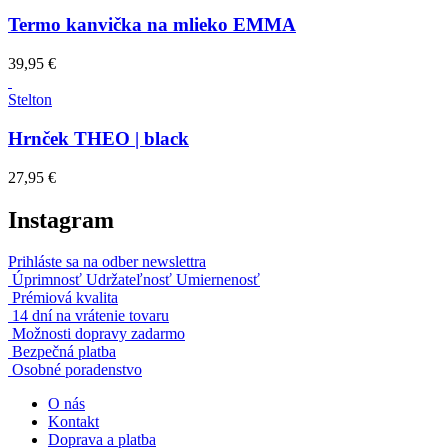
Termo kanvička na mlieko EMMA
39,95 €
Stelton
Hrnček THEO | black
27,95 €
Instagram
Prihláste sa na odber newslettra
Úprimnosť Udržateľnosť Umiernenosť
Prémiová kvalita
14 dní na vrátenie tovaru
Možnosti dopravy zadarmo
Bezpečná platba
Osobné poradenstvo
O nás
Kontakt
Doprava a platba