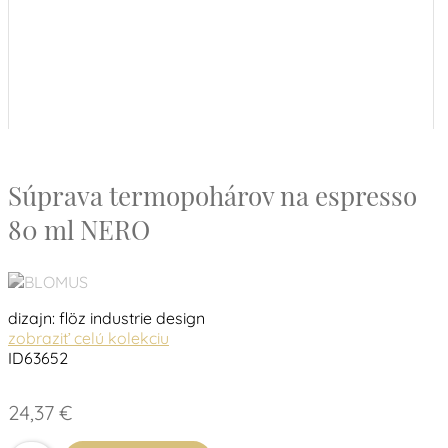
Súprava termopohárov na espresso
80 ml NERO
dizajn: flöz industrie design
zobraziť celú kolekciu
ID63652
24,37 €