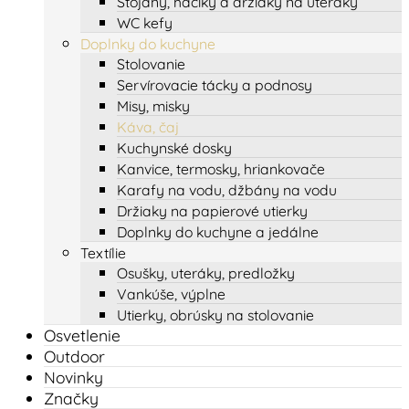
Stojany, háčiky a držiaky na uteráky
WC kefy
Doplnky do kuchyne
Stolovanie
Servírovacie tácky a podnosy
Misy, misky
Káva, čaj
Kuchynské dosky
Kanvice, termosky, hriankovače
Karafy na vodu, džbány na vodu
Držiaky na papierové utierky
Doplnky do kuchyne a jedálne
Textílie
Osušky, uteráky, predložky
Vankúše, výplne
Utierky, obrúsky na stolovanie
Osvetlenie
Outdoor
Novinky
Značky