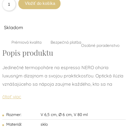
Vložiť do košíka
Skladom
Prémiová kvalita
Bezpečná platba
Osobné poradenstvo
Popis produktu
Jedinečné termopoháre na espresso NERO ohúria
luxusným dizajnom a svojou praktickosťou. Optická ilúzia
vznášajúceho sa nápoja zaujme každého, kto sa na
pohár pozrie.
čítať viac
Sú vyrobené zo skla s dvojitou stenou - vnútorné sklo
uchováva vyššiu teplotu nápoja po dlhšiu dobu a zároveň
Rozmer:
V 6,5 cm, Ø 6 cm, V 80 ml
vonkajšie sklo bráni pred popálením.
Materiál:
sklo