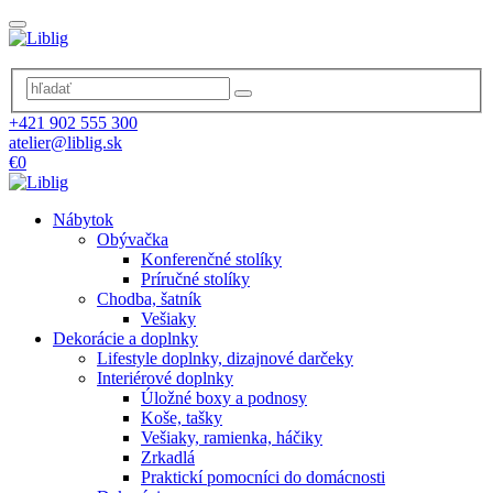
+421 902 555 300
atelier@liblig.sk
€0
Nábytok
Obývačka
Konferenčné stolíky
Príručné stolíky
Chodba, šatník
Vešiaky
Dekorácie a doplnky
Lifestyle doplnky, dizajnové darčeky
Interiérové doplnky
Úložné boxy a podnosy
Koše, tašky
Vešiaky, ramienka, háčiky
Zrkadlá
Praktickí pomocníci do domácnosti