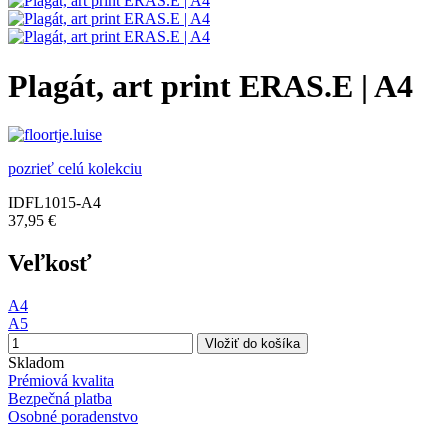
Plagát, art print ERAS.E | A4
pozrieť celú kolekciu
IDFL1015-A4
37,95 €
Veľkosť
A4
A5
Vložiť do košíka
Skladom
Prémiová kvalita
Bezpečná platba
Osobné poradenstvo