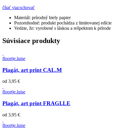
čítať viac
schovať
Materiál:
prírodný biely papier
Pozoruhodné:
produkt pochádza z limitovanej edície
Vedzte, že:
vyrobené s láskou a rešpektom k prírode
Súvisiace produkty
floortje.luise
Plagát, art print CAL.M
od
3,95 €
floortje.luise
Plagát, art print FRAGI.LE
od
3,95 €
floortje.luise