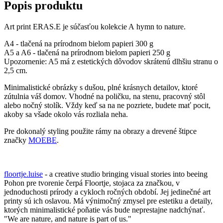
Popis produktu
Art print ERAS.E je súčasťou kolekcie A hymn to nature.
A4 - tlačená na prírodnom bielom papieri 300 g
A5 a A6 - tlačená na prírodnom bielom papieri 250 g
Upozornenie: A5 má z estetických dôvodov skrátenú dlhšiu stranu o
2,5 cm.
Minimalistické obrázky s dušou, plné krásnych detailov, ktoré
zútulnia váš domov. Vhodné na poličku, na stenu, pracovný stôl
alebo nočný stolík. Vždy keď sa na ne pozriete, budete mať pocit,
akoby sa všade okolo vás rozliala neha.
Pre dokonalý styling použite rámy na obrazy a drevené štipce
značky
MOEBE
.
floortje.luise
- a creative studio bringing visual stories into beeing
Pohon pre tvorenie čerpá Floortje, stojaca za značkou, v
jednoduchosti prírody a cykloch ročných období. Jej jedinečné art
printy sú ich oslavou. Má výnimočný zmysel pre estetiku a detaily,
ktorých minimalistické poňatie vás bude neprestajne nadchýnať.
"We are nature, and nature is part of us."