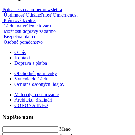
Prihláste sa na odber newslettra
Úprimnosť Udržateľnosť Umiernenosť
Prémiová kvalita
14 dní na vrátenie tovaru
Možnosti dopravy zadarmo
Bezpečná platba
Osobné poradenstvo
O nás
Kontakt
Doprava a platba
Obchodné podmienky
Vrátenie do 14 dní
Ochrana osobných údajov
Materiály a ošetrovanie
Architekti, dizajnéri
CORONA INFO
Napíšte nám
Meno