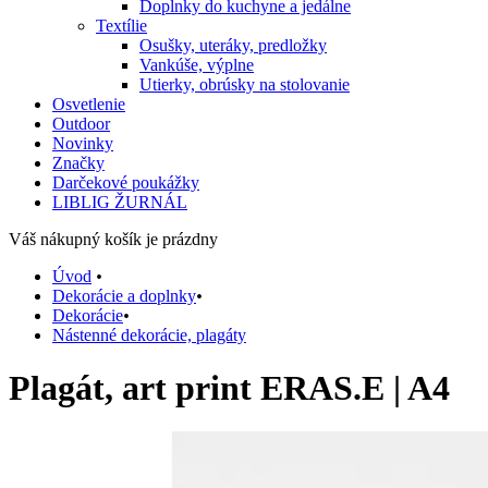
Doplnky do kuchyne a jedálne
Textílie
Osušky, uteráky, predložky
Vankúše, výplne
Utierky, obrúsky na stolovanie
Osvetlenie
Outdoor
Novinky
Značky
Darčekové poukážky
LIBLIG ŽURNÁL
Váš nákupný košík je prázdny
Úvod
•
Dekorácie a doplnky
•
Dekorácie
•
Nástenné dekorácie, plagáty
Plagát, art print ERAS.E | A4