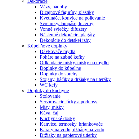
Dekorácie
Vázy, nádoby
Dizajnové figuríny, plastiky
Kvetináče, konvice na polievanie
Svietniky, lampáše, lucerny
Vonné sviečky, difuzéry
Nástenné dekorácie, plagáty
Dekorácie do detskej izby
Kúpeľňové doplnky
Dávkovače mydla
Poháre na zubné kefky
Odkladacie misky, misky na mydlo
Doplnky do kúpeľne
Doplnky do sprchy
Stojany, háčiky a držiaky na uteráky
WC kefy
Doplnky do kuchyne
Stolovanie
Servírovacie tácky a podnosy
Misy, misky
Káva, čaj
Kuchynské dosky
Kanvice, termosky, hriankovače
Karafy na vodu, džbány na vodu
Držiaky na papierové utierky