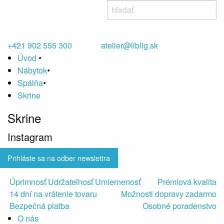
+421 902 555 300
atelier@liblig.sk
Úvod
•
Nábytok
•
Spálňa
•
Skrine
Skrine
Instagram
Prihláste sa na odber newslettra
Úprimnosť Udržateľnosť Umiernenosť
Prémiová kvalita
14 dní na vrátenie tovaru
Možnosti dopravy zadarmo
Bezpečná platba
Osobné poradenstvo
O nás