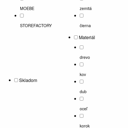
MOEBE
zemitá
STOREFACTORY
čierna
Materiál
drevo
kov
Skladom
dub
oceľ
korok