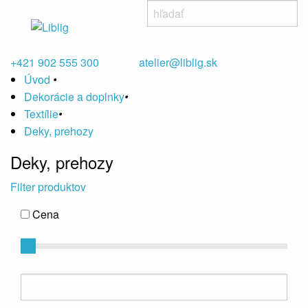
+421 902 555 300
atelier@liblig.sk
Úvod
•
Dekorácie a doplnky
•
Textílie
•
Deky, prehozy
Deky, prehozy
Filter produktov
Cena