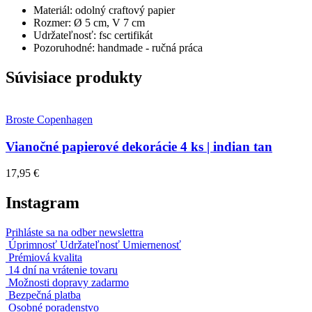
Materiál:
odolný craftový papier
Rozmer:
Ø 5 cm, V 7 cm
Udržateľnosť:
fsc certifikát
Pozoruhodné:
handmade - ručná práca
Súvisiace produkty
Broste Copenhagen
Vianočné papierové dekorácie 4 ks | indian tan
17,95 €
Instagram
Prihláste sa na odber newslettra
Úprimnosť Udržateľnosť Umiernenosť
Prémiová kvalita
14 dní na vrátenie tovaru
Možnosti dopravy zadarmo
Bezpečná platba
Osobné poradenstvo