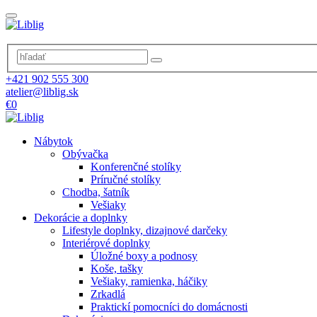
+421 902 555 300
atelier@liblig.sk
€0
Nábytok
Obývačka
Konferenčné stolíky
Príručné stolíky
Chodba, šatník
Vešiaky
Dekorácie a doplnky
Lifestyle doplnky, dizajnové darčeky
Interiérové doplnky
Úložné boxy a podnosy
Koše, tašky
Vešiaky, ramienka, háčiky
Zrkadlá
Praktickí pomocníci do domácnosti