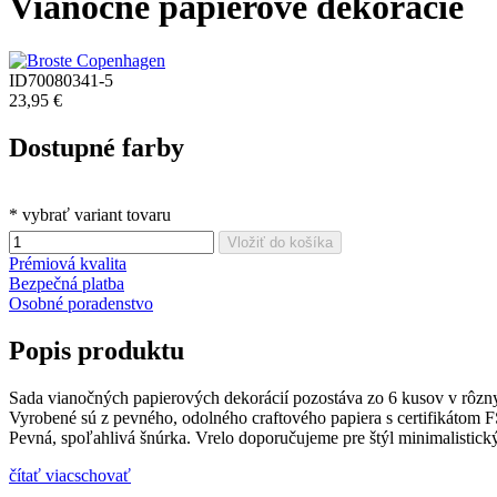
Vianočné papierové dekorácie
ID70080341-5
23,95 €
Dostupné farby
* vybrať variant tovaru
Vložiť do košíka
Prémiová kvalita
Bezpečná platba
Osobné poradenstvo
Popis produktu
Sada vianočných papierových dekorácií pozostáva zo 6 kusov v rôzn
Vyrobené sú z pevného, odolného craftového papiera s certifikátom 
Pevná, spoľahlivá šnúrka. Vrelo doporučujeme pre štýl minimalistic
čítať viac
schovať