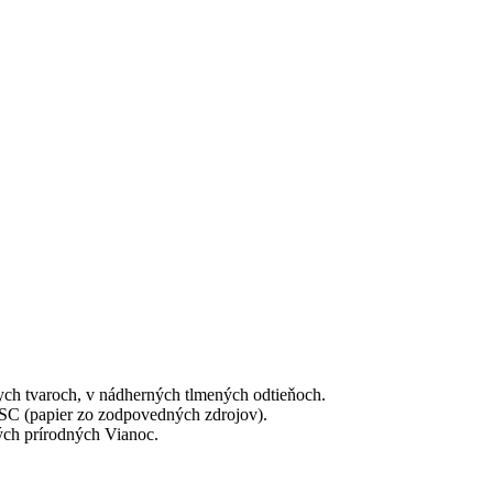
ych tvaroch, v nádherných tlmených odtieňoch.
FSC (papier zo zodpovedných zdrojov).
kých prírodných Vianoc.