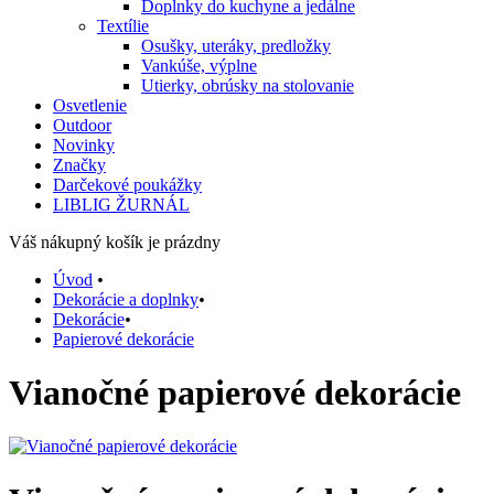
Doplnky do kuchyne a jedálne
Textílie
Osušky, uteráky, predložky
Vankúše, výplne
Utierky, obrúsky na stolovanie
Osvetlenie
Outdoor
Novinky
Značky
Darčekové poukážky
LIBLIG ŽURNÁL
Váš nákupný košík je prázdny
Úvod
•
Dekorácie a doplnky
•
Dekorácie
•
Papierové dekorácie
Vianočné papierové dekorácie