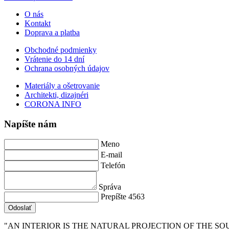
O nás
Kontakt
Doprava a platba
Obchodné podmienky
Vrátenie do 14 dní
Ochrana osobných údajov
Materiály a ošetrovanie
Architekti, dizajnéri
CORONA INFO
Napíšte nám
Meno
E-mail
Telefón
Správa
Prepíšte 4563
Odoslať
"AN INTERIOR IS THE NATURAL PROJECTION OF THE SOU