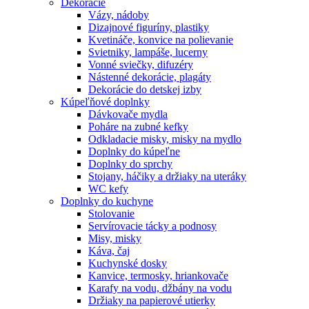
Dekorácie
Vázy, nádoby
Dizajnové figuríny, plastiky
Kvetináče, konvice na polievanie
Svietniky, lampáše, lucerny
Vonné sviečky, difuzéry
Nástenné dekorácie, plagáty
Dekorácie do detskej izby
Kúpeľňové doplnky
Dávkovače mydla
Poháre na zubné kefky
Odkladacie misky, misky na mydlo
Doplnky do kúpeľne
Doplnky do sprchy
Stojany, háčiky a držiaky na uteráky
WC kefy
Doplnky do kuchyne
Stolovanie
Servírovacie tácky a podnosy
Misy, misky
Káva, čaj
Kuchynské dosky
Kanvice, termosky, hriankovače
Karafy na vodu, džbány na vodu
Držiaky na papierové utierky