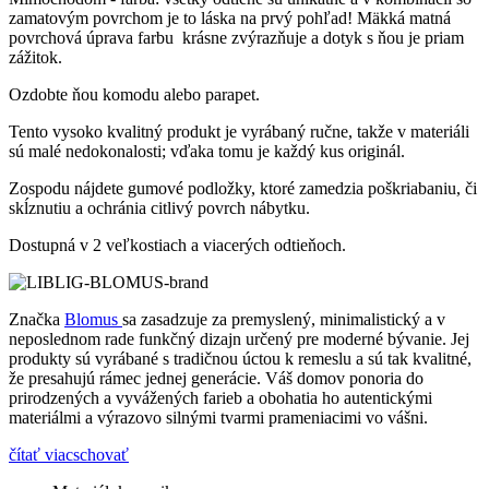
zamatovým povrchom je to láska na prvý pohľad! Mäkká matná
povrchová úprava farbu krásne zvýrazňuje a dotyk s ňou je priam
zážitok.
Ozdobte ňou komodu alebo parapet.
Tento vysoko kvalitný produkt je vyrábaný ručne, takže v materiáli
sú malé nedokonalosti; vďaka tomu je každý kus originál.
Zospodu nájdete gumové podložky, ktoré zamedzia poškriabaniu, či
skĺznutiu a ochránia citlivý povrch nábytku.
Dostupná v 2 veľkostiach a viacerých odtieňoch.
Značka
Blomus
sa zasadzuje za premyslený, minimalistický a v
neposlednom rade funkčný dizajn určený pre moderné bývanie. Jej
produkty sú vyrábané s tradičnou úctou k remeslu a sú tak kvalitné,
že presahujú rámec jednej generácie. Váš domov ponoria do
prirodzených a vyvážených farieb a obohatia ho autentickými
materiálmi a výrazovo silnými tvarmi prameniacimi vo vášni.
čítať viac
schovať