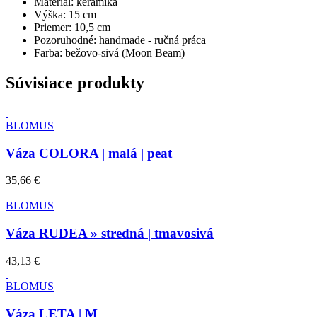
Materiál:
keramika
Výška:
15 cm
Priemer:
10,5 cm
Pozoruhodné:
handmade - ručná práca
Farba:
bežovo-sivá (Moon Beam)
Súvisiace produkty
BLOMUS
Váza COLORA | malá | peat
35,66 €
BLOMUS
Váza RUDEA » stredná | tmavosivá
43,13 €
BLOMUS
Váza LETA | M