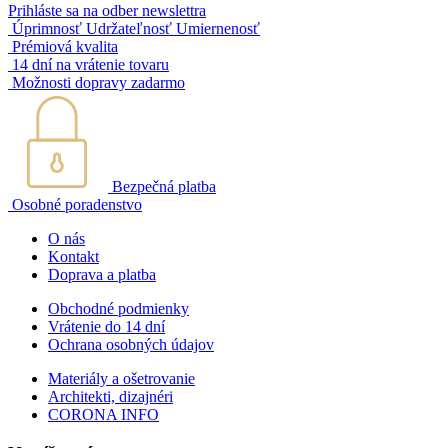
Prihláste sa na odber newslettra
Úprimnosť Udržateľnosť Umiernenosť
Prémiová kvalita
14 dní na vrátenie tovaru
Možnosti dopravy zadarmo
Bezpečná platba
Osobné poradenstvo
O nás
Kontakt
Doprava a platba
Obchodné podmienky
Vrátenie do 14 dní
Ochrana osobných údajov
Materiály a ošetrovanie
Architekti, dizajnéri
CORONA INFO