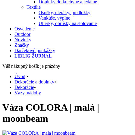
Doplnky do kuchyne a jedálne
Textílie
Osušky, uteráky, predložky
Vankúše, výplne
Utierky, obrúsky na stolovanie
Osvetlenie
Outdoor
Novinky
Značky
Darčekové poukážky
LIBLIG ŽURNÁL
Váš nákupný košík je prázdny
Úvod
•
Dekorácie a doplnky
•
Dekorácie
•
Vázy, nádoby
Váza COLORA | malá |
moonbeam