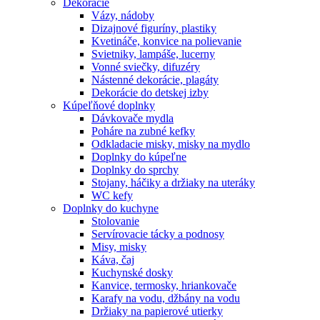
Dekorácie
Vázy, nádoby
Dizajnové figuríny, plastiky
Kvetináče, konvice na polievanie
Svietniky, lampáše, lucerny
Vonné sviečky, difuzéry
Nástenné dekorácie, plagáty
Dekorácie do detskej izby
Kúpeľňové doplnky
Dávkovače mydla
Poháre na zubné kefky
Odkladacie misky, misky na mydlo
Doplnky do kúpeľne
Doplnky do sprchy
Stojany, háčiky a držiaky na uteráky
WC kefy
Doplnky do kuchyne
Stolovanie
Servírovacie tácky a podnosy
Misy, misky
Káva, čaj
Kuchynské dosky
Kanvice, termosky, hriankovače
Karafy na vodu, džbány na vodu
Držiaky na papierové utierky