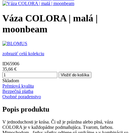
Váza COLORA | malá |
moonbeam
zobraziť celú kolekciu
ID65906
35,66 €
Vložiť do košíka
Skladom
Prémiová kvalita
Bezpečná platba
Osobné poradenstvo
Popis produktu
V jednoduchosti je krása. Či už je prázdna alebo plná, váza
COLORA je v každopádne podmaňujúca. Tvarom, farbou.
Mimochodom - farba: všetky odtiene sú unikátne a v kombinácii so