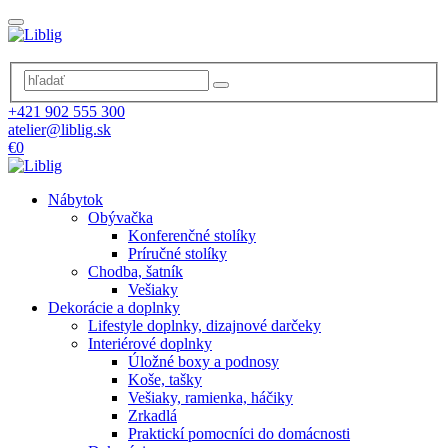
+421 902 555 300
atelier@liblig.sk
€0
Nábytok
Obývačka
Konferenčné stolíky
Príručné stolíky
Chodba, šatník
Vešiaky
Dekorácie a doplnky
Lifestyle doplnky, dizajnové darčeky
Interiérové doplnky
Úložné boxy a podnosy
Koše, tašky
Vešiaky, ramienka, háčiky
Zrkadlá
Praktickí pomocníci do domácnosti