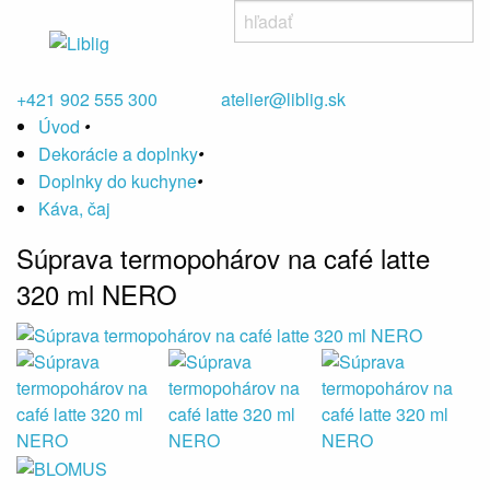
+421 902 555 300
atelier@liblig.sk
Úvod
•
Dekorácie a doplnky
•
Doplnky do kuchyne
•
Káva, čaj
Súprava termopohárov na café latte
320 ml NERO