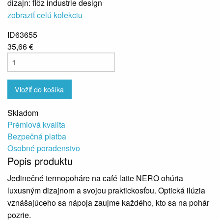
dizajn: flöz industrie design
zobraziť celú kolekciu
ID63655
35,66 €
Vložiť do košíka
Skladom
Prémiová kvalita
Bezpečná platba
Osobné poradenstvo
Popis produktu
Jedinečné termopoháre na café latte NERO ohúria
luxusným dizajnom a svojou praktickosťou. Optická ilúzia
vznášajúceho sa nápoja zaujme každého, kto sa na pohár
pozrie.