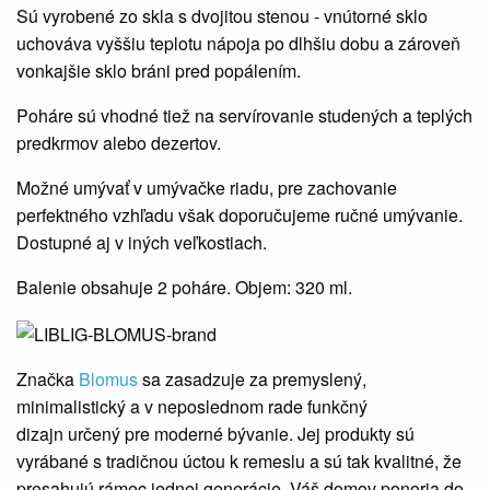
Sú vyrobené zo skla s dvojitou stenou - vnútorné sklo
uchováva vyššiu teplotu nápoja po dlhšiu dobu a zároveň
vonkajšie sklo bráni pred popálením.
Poháre sú vhodné tiež na servírovanie studených a teplých
predkrmov alebo dezertov.
Možné umývať v umývačke riadu, pre zachovanie
perfektného vzhľadu však doporučujeme ručné umývanie.
Dostupné aj v iných veľkostiach.
Balenie obsahuje 2 poháre. Objem: 320 ml.
Značka
Blomus
sa zasadzuje za premyslený,
minimalistický a v neposlednom rade funkčný
dizajn určený pre moderné bývanie. Jej produkty sú
vyrábané s tradičnou úctou k remeslu a sú tak kvalitné, že
presahujú rámec jednej generácie. Váš domov ponoria do