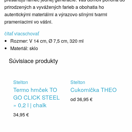
prirodzených a vyvážených farieb a obohatia ho
autentickými materiálmi a výrazovo silnými tvarmi
prameniacimi vo vášni.
čítať viac
schovať
Rozmer:
V 14 cm, Ø 7,5 cm, 320 ml
Materiál:
sklo
Súvisiace produkty
Stelton
Stelton
Termo hrnček TO
Cukornička THEO
GO CLICK STEEL
od
36,95 €
» 0,2 l | chalk
34,95 €