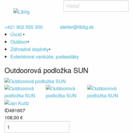
+421 902 555 300
atelier@liblig.sk
Úvod
•
Outdoor
•
Záhradné doplnky
•
Exteriérové vankúše, podsedáky
Outdoorová podložka SUN
ID491607
108,00 €