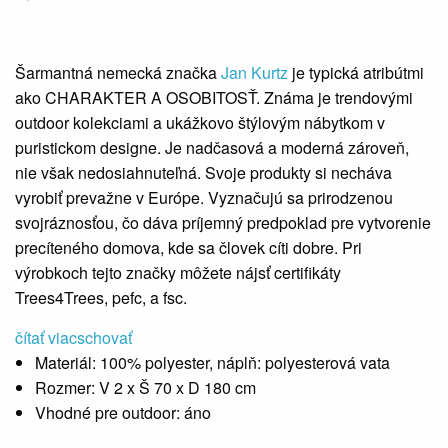
Šarmantná nemecká značka
Jan Kurtz
je typická atribútmi
ako CHARAKTER A OSOBITOSŤ. Známa je trendovými
outdoor kolekciami a ukážkovo štýlovým nábytkom v
puristickom designe. Je nadčasová a moderná zároveň,
nie však nedosiahnuteľná. Svoje produkty si necháva
vyrobiť prevažne v Európe. Vyznačujú sa prirodzenou
svojráznosťou, čo dáva príjemný predpoklad pre vytvorenie
precíteného domova, kde sa človek cíti dobre. Pri
výrobkoch tejto značky môžete nájsť certifikáty
Trees4Trees, pefc, a fsc.
čítať viac
schovať
Materiál:
100% polyester, náplň: polyesterová vata
Rozmer:
V 2 x Š 70 x D 180 cm
Vhodné pre outdoor:
áno