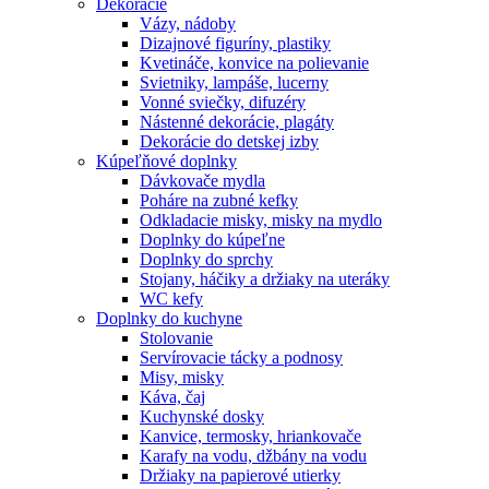
Dekorácie
Vázy, nádoby
Dizajnové figuríny, plastiky
Kvetináče, konvice na polievanie
Svietniky, lampáše, lucerny
Vonné sviečky, difuzéry
Nástenné dekorácie, plagáty
Dekorácie do detskej izby
Kúpeľňové doplnky
Dávkovače mydla
Poháre na zubné kefky
Odkladacie misky, misky na mydlo
Doplnky do kúpeľne
Doplnky do sprchy
Stojany, háčiky a držiaky na uteráky
WC kefy
Doplnky do kuchyne
Stolovanie
Servírovacie tácky a podnosy
Misy, misky
Káva, čaj
Kuchynské dosky
Kanvice, termosky, hriankovače
Karafy na vodu, džbány na vodu
Držiaky na papierové utierky