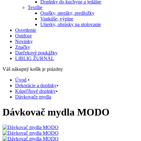
Doplnky do kuchyne a jedálne
Textílie
Osušky, uteráky, predložky
Vankúše, výplne
Utierky, obrúsky na stolovanie
Osvetlenie
Outdoor
Novinky
Značky
Darčekové poukážky
LIBLIG ŽURNÁL
Váš nákupný košík je prázdny
Úvod
•
Dekorácie a doplnky
•
Kúpeľňové doplnky
•
Dávkovače mydla
Dávkovač mydla MODO