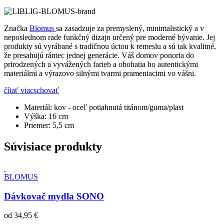
Značka
Blomus
sa zasadzuje za premyslený, minimalistický a v
neposlednom rade funkčný dizajn určený pre moderné bývanie. Jej
produkty sú vyrábané s tradičnou úctou k remeslu a sú tak kvalitné,
že presahujú rámec jednej generácie. Váš domov ponoria do
prirodzených a vyvážených farieb a obohatia ho autentickými
materiálmi a výrazovo silnými tvarmi prameniacimi vo vášni.
čítať viac
schovať
Materiál:
kov - oceľ potiahnutá titánom/guma/plast
Výška:
16 cm
Priemer:
5,5 cm
Súvisiace produkty
BLOMUS
Dávkovač mydla SONO
od
34,95 €