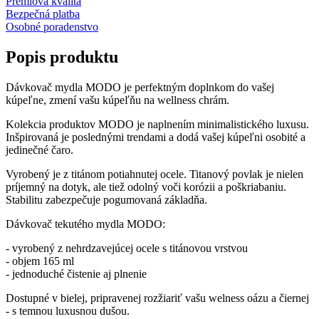
Prémiová kvalita
Bezpečná platba
Osobné poradenstvo
Popis produktu
Dávkovač mydla MODO je perfektným doplnkom do vašej
kúpeľne, zmení vašu kúpeľňu na wellness chrám.
Kolekcia produktov MODO je naplnením minimalistického luxusu.
Inšpirovaná je poslednými trendami a dodá vašej kúpeľni osobité a
jedinečné čaro.
Vyrobený je z titánom potiahnutej ocele. Titanový povlak je nielen
príjemný na dotyk, ale tiež odolný voči korózii a poškriabaniu.
Stabilitu zabezpečuje pogumovaná základňa.
Dávkovač tekutého mydla MODO:
- vyrobený z nehrdzavejúcej ocele s titánovou vrstvou
- objem 165 ml
- jednoduché čistenie aj plnenie
Dostupné v bielej, pripravenej rozžiariť vašu welness oázu a čiernej
- s temnou luxusnou dušou.