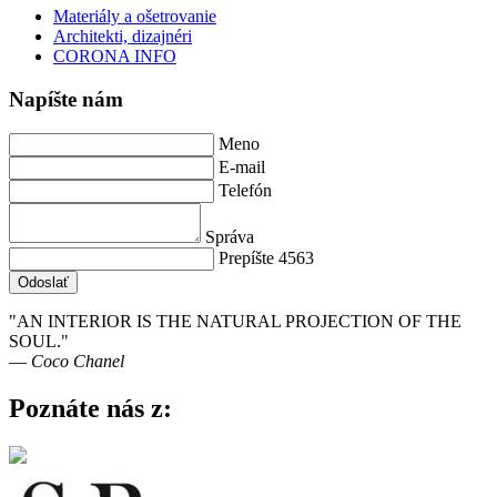
Materiály a ošetrovanie
Architekti, dizajnéri
CORONA INFO
Napíšte nám
Meno
E-mail
Telefón
Správa
Prepíšte 4563
Odoslať
"AN INTERIOR IS THE NATURAL PROJECTION OF THE
SOUL."
― Coco Chanel
Poznáte nás z: