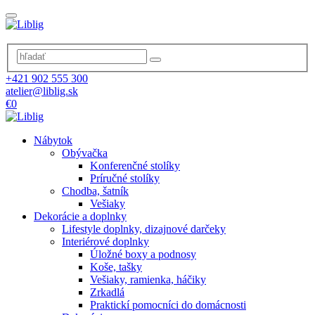
+421 902 555 300
atelier@liblig.sk
€0
Nábytok
Obývačka
Konferenčné stolíky
Príručné stolíky
Chodba, šatník
Vešiaky
Dekorácie a doplnky
Lifestyle doplnky, dizajnové darčeky
Interiérové doplnky
Úložné boxy a podnosy
Koše, tašky
Vešiaky, ramienka, háčiky
Zrkadlá
Praktickí pomocníci do domácnosti