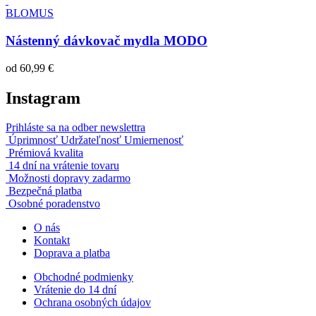
BLOMUS
Nástenný dávkovač mydla MODO
od
60,99 €
Instagram
Prihláste sa na odber newslettra
Úprimnosť Udržateľnosť Umiernenosť
Prémiová kvalita
14 dní na vrátenie tovaru
Možnosti dopravy zadarmo
Bezpečná platba
Osobné poradenstvo
O nás
Kontakt
Doprava a platba
Obchodné podmienky
Vrátenie do 14 dní
Ochrana osobných údajov