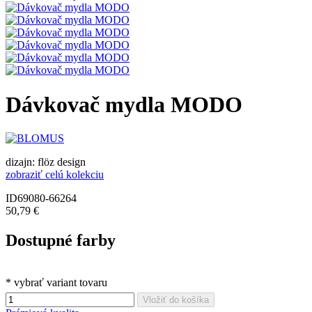
Dávkovač mydla MODO
dizajn: flöz design
zobraziť celú kolekciu
ID69080-66264
50,79 €
Dostupné farby
* vybrať variant tovaru
Vložiť do košíka