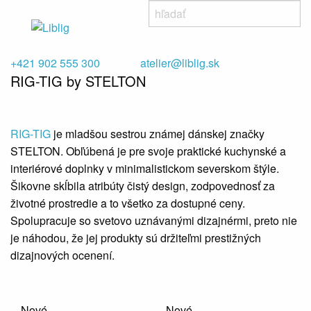
+421 902 555 300
atelier@liblig.sk
RIG-TIG by STELTON
RIG-TIG
je mladšou sestrou známej dánskej značky
STELTON. Obľúbená je pre svoje praktické kuchynské a
interiérové doplnky v minimalistickom severskom štýle.
Šikovne skĺbila atribúty čistý design, zodpovednosť za
životné prostredie a to všetko za dostupné ceny.
Spolupracuje so svetovo uznávanými dizajnérmi, preto nie
je náhodou, že jej produkty sú držiteľmi prestižných
dizajnových ocenení.
Nové
Nové