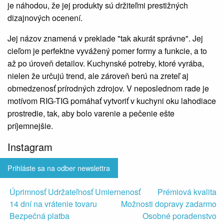
je náhodou, že jej produkty sú držiteľmi prestižných
dizajnových ocenení.
Jej názov znamená v preklade "tak akurát správne". Jej
cieľom je perfektne vyvážený pomer formy a funkcie, a to
až po úroveň detailov. Kuchynské potreby, ktoré vyrába,
nielen že určujú trend, ale zároveň berú na zreteľ aj
obmedzenosť prírodných zdrojov. V neposlednom rade je
motívom RIG-TIG pomáhať vytvoriť v kuchyni oku lahodiace
prostredie, tak, aby bolo varenie a pečenie ešte
príjemnejšie.
Instagram
Prihláste sa na odber newslettra
Úprimnosť Udržateľnosť Umiernenosť
Prémiová kvalita
14 dní na vrátenie tovaru
Možnosti dopravy zadarmo
Bezpečná platba
Osobné poradenstvo