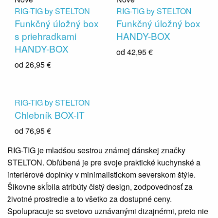
RIG-TIG by STELTON
RIG-TIG by STELTON
Funkčný úložný box
Funkčný úložný box
s priehradkami
HANDY-BOX
HANDY-BOX
od
42,95 €
od
26,95 €
RIG-TIG by STELTON
Chlebník BOX-IT
od
76,95 €
RIG-TIG je mladšou sestrou známej dánskej značky
STELTON. Obľúbená je pre svoje praktické kuchynské a
interiérové doplnky v minimalistickom severskom štýle.
Šikovne skĺbila atribúty čistý design, zodpovednosť za
životné prostredie a to všetko za dostupné ceny.
Spolupracuje so svetovo uznávanými dizajnérmi, preto nie