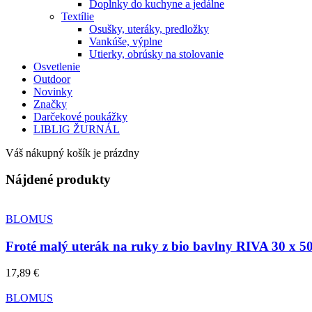
Doplnky do kuchyne a jedálne
Textílie
Osušky, uteráky, predložky
Vankúše, výplne
Utierky, obrúsky na stolovanie
Osvetlenie
Outdoor
Novinky
Značky
Darčekové poukážky
LIBLIG ŽURNÁL
Váš nákupný košík je prázdny
Nájdené produkty
BLOMUS
Froté malý uterák na ruky z bio bavlny RIVA 30 x 50
17,89 €
BLOMUS