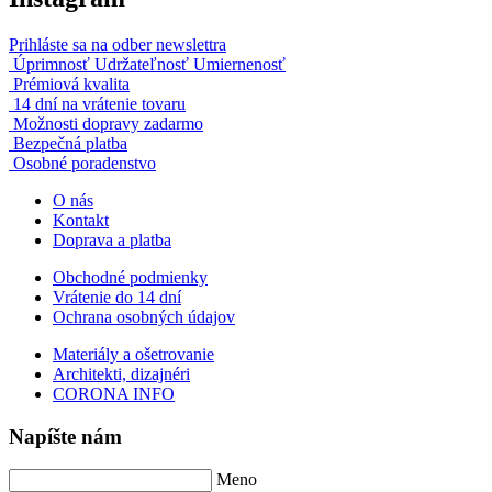
Prihláste sa na odber newslettra
Úprimnosť Udržateľnosť Umiernenosť
Prémiová kvalita
14 dní na vrátenie tovaru
Možnosti dopravy zadarmo
Bezpečná platba
Osobné poradenstvo
O nás
Kontakt
Doprava a platba
Obchodné podmienky
Vrátenie do 14 dní
Ochrana osobných údajov
Materiály a ošetrovanie
Architekti, dizajnéri
CORONA INFO
Napíšte nám
Meno