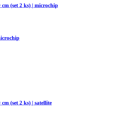
cm (set 2 ks) | microchip
microchip
 (set 2 ks) | satellite