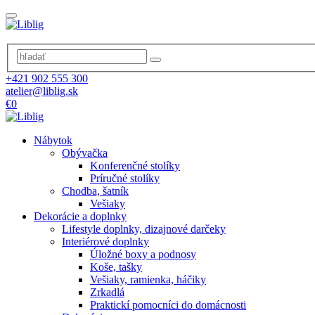
+421 902 555 300
atelier@liblig.sk
€0
Nábytok
Obývačka
Konferenčné stolíky
Príručné stolíky
Chodba, šatník
Vešiaky
Dekorácie a doplnky
Lifestyle doplnky, dizajnové darčeky
Interiérové doplnky
Úložné boxy a podnosy
Koše, tašky
Vešiaky, ramienka, háčiky
Zrkadlá
Praktickí pomocníci do domácnosti