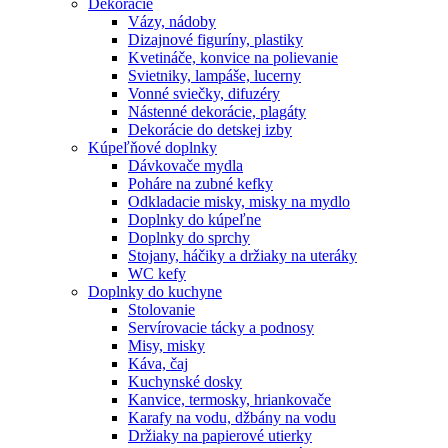
Dekorácie
Vázy, nádoby
Dizajnové figuríny, plastiky
Kvetináče, konvice na polievanie
Svietniky, lampáše, lucerny
Vonné sviečky, difuzéry
Nástenné dekorácie, plagáty
Dekorácie do detskej izby
Kúpeľňové doplnky
Dávkovače mydla
Poháre na zubné kefky
Odkladacie misky, misky na mydlo
Doplnky do kúpeľne
Doplnky do sprchy
Stojany, háčiky a držiaky na uteráky
WC kefy
Doplnky do kuchyne
Stolovanie
Servírovacie tácky a podnosy
Misy, misky
Káva, čaj
Kuchynské dosky
Kanvice, termosky, hriankovače
Karafy na vodu, džbány na vodu
Držiaky na papierové utierky