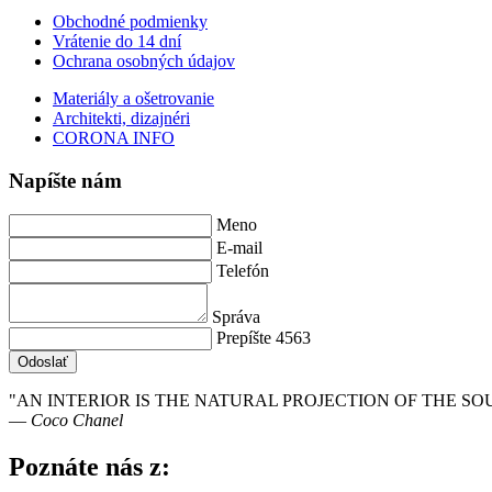
Obchodné podmienky
Vrátenie do 14 dní
Ochrana osobných údajov
Materiály a ošetrovanie
Architekti, dizajnéri
CORONA INFO
Napíšte nám
Meno
E-mail
Telefón
Správa
Prepíšte 4563
Odoslať
"AN INTERIOR IS THE NATURAL PROJECTION OF THE SOU
― Coco Chanel
Poznáte nás z: