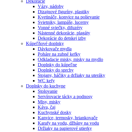
Dekorácie
Vázy, nádoby
Dizajnové figuríny, plastiky
Kvetináče, konvice na polievanie
Svietniky, lampáše, lucerny
Vonné sviečky, difuzéry
Nástenné dekorácie, plagáty
Dekorácie do detskej izby
Kúpeľňové doplnky
Dávkovače mydla
Poháre na zubné kefky
Odkladacie misky, misky na mydlo
Doplnky do kúpeľne
Doplnky do sprchy
Stojany, háčiky a držiaky na uteráky
WC kefy
Doplnky do kuchyne
Stolovanie
Servírovacie tácky a podnosy
Misy, misky
Káva, čaj
Kuchynské dosky
Kanvice, termosky, hriankovače
Karafy na vodu, džbány na vodu
Držiaky na papierové utierky