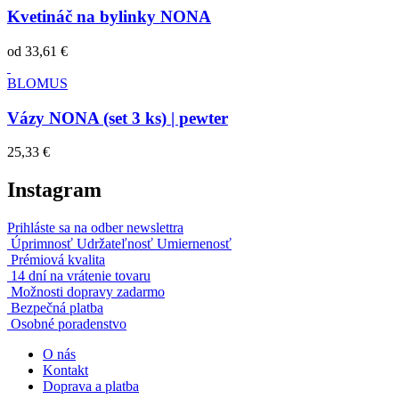
Kvetináč na bylinky NONA
od
33,61 €
BLOMUS
Vázy NONA (set 3 ks) | pewter
25,33 €
Instagram
Prihláste sa na odber newslettra
Úprimnosť Udržateľnosť Umiernenosť
Prémiová kvalita
14 dní na vrátenie tovaru
Možnosti dopravy zadarmo
Bezpečná platba
Osobné poradenstvo
O nás
Kontakt
Doprava a platba