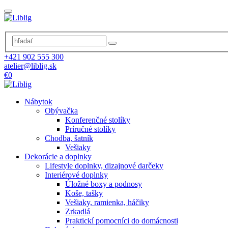
+421 902 555 300
atelier@liblig.sk
€0
Nábytok
Obývačka
Konferenčné stolíky
Príručné stolíky
Chodba, šatník
Vešiaky
Dekorácie a doplnky
Lifestyle doplnky, dizajnové darčeky
Interiérové doplnky
Úložné boxy a podnosy
Koše, tašky
Vešiaky, ramienka, háčiky
Zrkadlá
Praktickí pomocníci do domácnosti