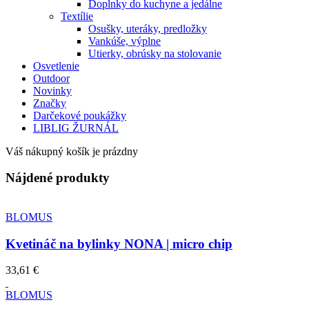
Doplnky do kuchyne a jedálne
Textílie
Osušky, uteráky, predložky
Vankúše, výplne
Utierky, obrúsky na stolovanie
Osvetlenie
Outdoor
Novinky
Značky
Darčekové poukážky
LIBLIG ŽURNÁL
Váš nákupný košík je prázdny
Nájdené produkty
BLOMUS
Kvetináč na bylinky NONA | micro chip
33,61 €
BLOMUS