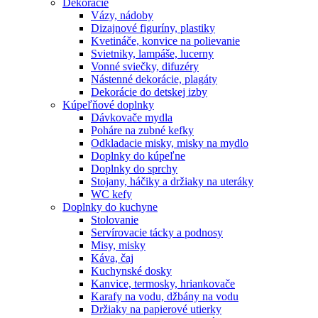
Dekorácie
Vázy, nádoby
Dizajnové figuríny, plastiky
Kvetináče, konvice na polievanie
Svietniky, lampáše, lucerny
Vonné sviečky, difuzéry
Nástenné dekorácie, plagáty
Dekorácie do detskej izby
Kúpeľňové doplnky
Dávkovače mydla
Poháre na zubné kefky
Odkladacie misky, misky na mydlo
Doplnky do kúpeľne
Doplnky do sprchy
Stojany, háčiky a držiaky na uteráky
WC kefy
Doplnky do kuchyne
Stolovanie
Servírovacie tácky a podnosy
Misy, misky
Káva, čaj
Kuchynské dosky
Kanvice, termosky, hriankovače
Karafy na vodu, džbány na vodu
Držiaky na papierové utierky