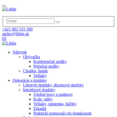
+421 902 555 300
atelier@liblig.sk
€0
Nábytok
Obývačka
Konferenčné stolíky
Príručné stolíky
Chodba, šatník
Vešiaky
Dekorácie a doplnky
Lifestyle doplnky, dizajnové darčeky
Interiérové doplnky
Úložné boxy a podnosy
Koše, tašky
Vešiaky, ramienka, háčiky
Zrkadlá
Praktickí pomocníci do domácnosti