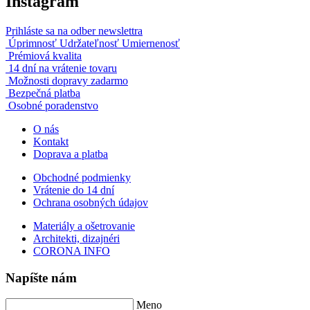
Instagram
Prihláste sa na odber newslettra
Úprimnosť Udržateľnosť Umiernenosť
Prémiová kvalita
14 dní na vrátenie tovaru
Možnosti dopravy zadarmo
Bezpečná platba
Osobné poradenstvo
O nás
Kontakt
Doprava a platba
Obchodné podmienky
Vrátenie do 14 dní
Ochrana osobných údajov
Materiály a ošetrovanie
Architekti, dizajnéri
CORONA INFO
Napíšte nám
Meno