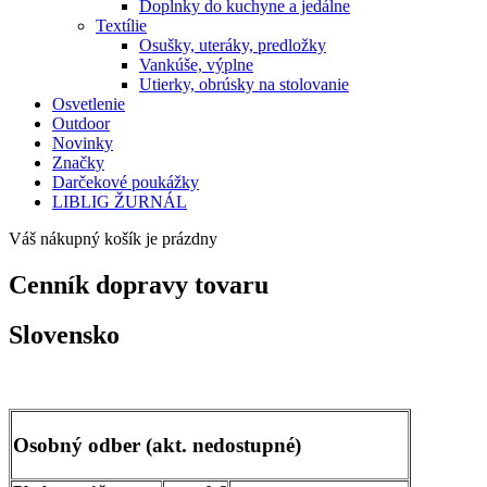
Doplnky do kuchyne a jedálne
Textílie
Osušky, uteráky, predložky
Vankúše, výplne
Utierky, obrúsky na stolovanie
Osvetlenie
Outdoor
Novinky
Značky
Darčekové poukážky
LIBLIG ŽURNÁL
Váš nákupný košík je prázdny
Cenník dopravy tovaru
Slovensko
Osobný odber (akt. nedostupné)